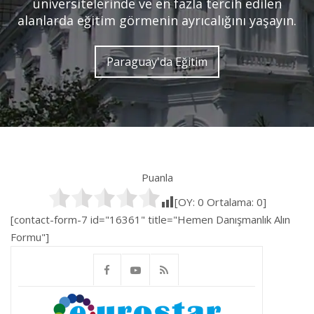
üniversitelerinde ve en fazla tercih edilen
alanlarda eğitim görmenin ayrıcalığını yaşayın.
Paraguay'da Eğitim
Puanla
[OY:
0
Ortalama:
0
]
[contact-form-7 id="16361" title="Hemen Danışmanlık Alın
Formu"]