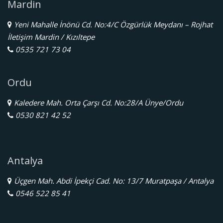
Mardin
Yeni Mahalle İnönü Cd. No:4/C Özgürlük Meydanı – Rojhat
İletişim Mardin / Kızıltepe
0535 721 73 04
Ordu
Kaledere Mah. Orta Çarşı Cd. No:28/A Ünye/Ordu
0530 821 42 52
Antalya
Üçgen Mah. Abdi İpekçi Cad. No: 13/7 Muratpaşa / Antalya
0546 522 85 41