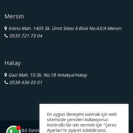
Mersin
İnönü Mah. 1405 Sk. Ümit Sitesi A Blok No:43/A Mersin
0535 721 73 04
Hatay
Gazi Mah. 10.Sk. No:18 Antakya/Hatay
0538 436 05 01
En uygun deneyimi sunmak için web
sitemizde çerezleri kullanıyoruz.
Kontrollü bir izin vermek için "Çerez
1
Ayarları"nı ziyaret edebilirsiniz..
E&S Eurostar Yurtdışı Eğitim Danışmanlığı Ltd. Şti.