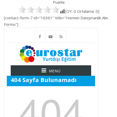
Puanla
[OY:
0
Ortalama:
0
]
[contact-form-7 id="16361" title="Hemen Danışmanlık Alın
Formu"]