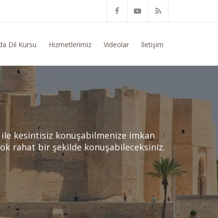
m Konusunda Genel Bilgi Talep Ediyorum
da Dil Kursu
Hizmetlerimiz
Videolar
İletişim
z ile kesintisiz konuşabilmenize imkan
çok rahat bir şekilde konuşabileceksiniz.