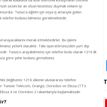
f olarak kullanılsa da asla telefonla konuşmanın ötesine
zin sesini bir an olsun kesintisiz duymak onların iyi
unsurdur. Tunus’a eğitim için veya iş amacıyla giden
rak telefon kodunu bilmeniz gerekmektedir.
sıl arayacaklarını merak etmektedirler. Bu işlemi
lmanız yeterli olacaktır. Tabi operatörünüzden yurt dışı
dir. Tunus’u arayabilmeniz için telefon kodu olarak +216 ilk
za göre şehir kodunu girmelisiniz.
hibi değilseniz +216 ülkenin uluslararası telefon
ler Tunisie Telecom, Orange, Ooredoo ve Elissa (TT’s
Elissa 4 ve Ooredoo 2 rakamlarıyla başlamaktadır.
ir?