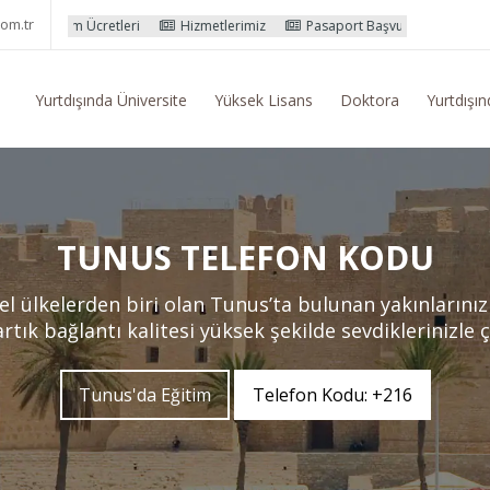
om.tr
tleri
Hizmetlerimiz
Pasaport Başvuru İşlemleri
Yurtdışı Eğiti
Yurtdışında Üniversite
Yüksek Lisans
Doktora
Yurtdışın
TUNUS TELEFON KODU
el ülkelerden biri olan Tunus’ta bulunan yakınlarını
ık bağlantı kalitesi yüksek şekilde sevdiklerinizle 
Tunus'da Eğitim
Telefon Kodu: +216