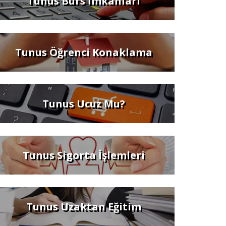
Tunus Burs İmkanları
Tunus Öğrenci Konaklama
Tunus Ucuz Mu?
Tunus Sigorta İşlemleri
Tunus Uzaktan Eğitim