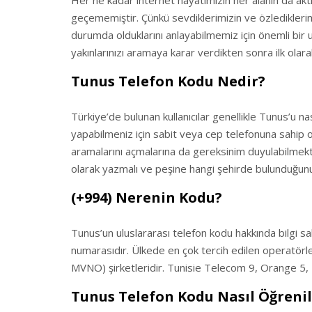
Her ne kadar internet hayatımızın her alanın da akti
geçememiştir. Çünkü sevdiklerimizin ve özlediklerimi
durumda olduklarını anlayabilmemiz için önemli bir 
yakınlarınızı aramaya karar verdikten sonra ilk ola
Tunus Telefon Kodu Nedir?
Türkiye’de bulunan kullanıcılar genellikle Tunus’u na
yapabilmeniz için sabit veya cep telefonuna sahip o
aramalarını açmalarına da gereksinim duyulabilmekte
olarak yazmalı ve peşine hangi şehirde bulunduğunu
(+994) Nerenin Kodu?
Tunus’un uluslararası telefon kodu hakkında bilgi sa
numarasıdır. Ülkede en çok tercih edilen operatör
MVNO) şirketleridir. Tunisie Telecom 9, Orange 5, 
Tunus Telefon Kodu Nasıl Öğrenil