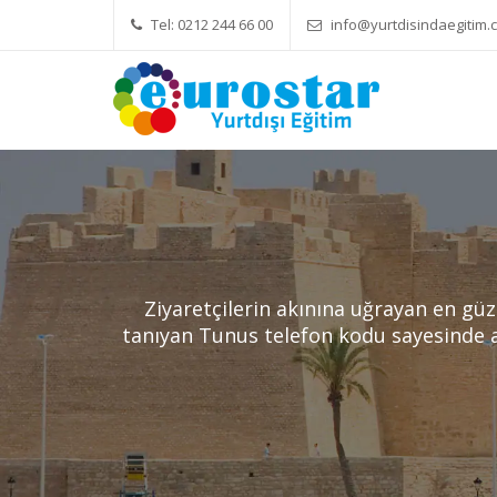
Tel: 0212 244 66 00
info@yurtdisindaegitim.c
Yök Denkliği Önemli
Eğitim Ücre
Ziyaretçilerin akınına uğrayan en güz
tanıyan Tunus telefon kodu sayesinde art