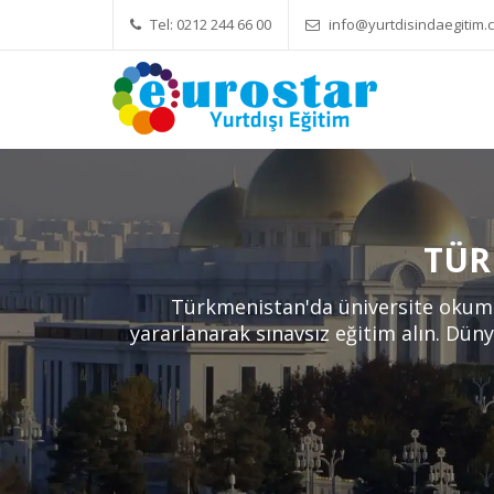
Tel: 0212 244 66 00
info@yurtdisindaegitim.c
Yök Denkliği Önemli
Eğitim Ücretleri
Hizme
TÜR
Türkmenistan'da üniversite okuma
yararlanarak sınavsız eğitim alın. Düny