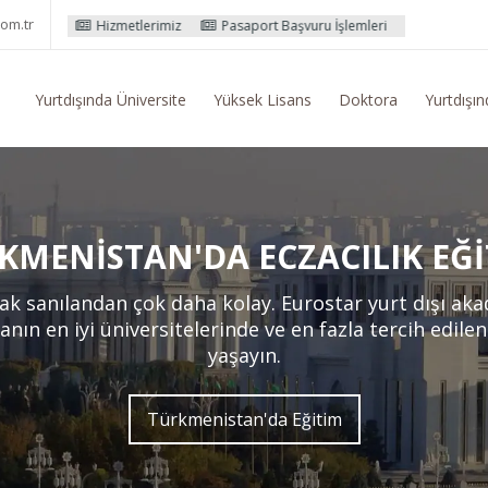
om.tr
tlerimiz
Pasaport Başvuru İşlemleri
Yurtdışı Eğitim Konusunda Gene
Yurtdışında Üniversite
Yüksek Lisans
Doktora
Yurtdışın
KMENISTAN'DA ECZACILIK EĞI
k sanılandan çok daha kolay. Eurostar yurt dışı ak
anın en iyi üniversitelerinde ve en fazla tercih edile
yaşayın.
Türkmenistan'da Eğitim