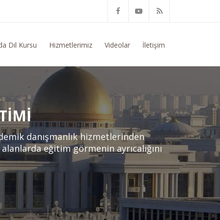
l Bilgi Talep Ediyorum
da Dil Kursu
Hizmetlerimiz
Videolar
İletişim
TIMI
ademik danışmanlık hizmetlerinden
n alanlarda eğitim görmenin ayrıcalığını