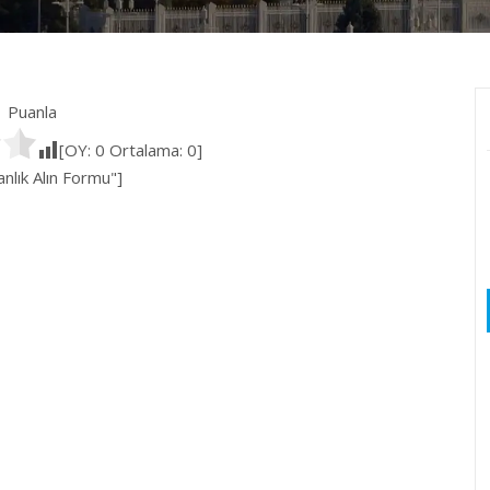
Puanla
[OY:
0
Ortalama:
0
]
lık Alın Formu"]