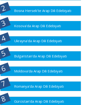
Bosna Hersek'te Arap Dili Edebiyatı
Kosova'da Arap Dili Edebiyatı
Ukrayna'da Arap Dili Edebiyatı
Bulgaristan'da Arap Dili Edebiyatı
Moldova'da Arap Dili Edebiyatı
Romanya'da Arap Dili Edebiyatı
Gürcistan'da Arap Dili Edebiyatı