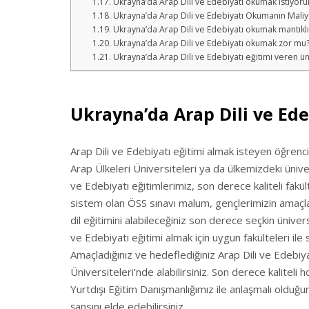
Ukrayna’da Arap Dili ve Edebiyatı okumak istiyor
Ukrayna’da Arap Dili ve Edebiyatı Okumanın Maliye
Ukrayna’da Arap Dili ve Edebiyatı okumak mantıklı
Ukrayna’da Arap Dili ve Edebiyatı okumak zor mu
Ukrayna’da Arap Dili ve Edebiyatı eğitimi veren üni
Ukrayna’da Arap Dili ve Ede
Arap Dili ve Edebiyatı eğitimi almak isteyen öğrencil
Arap Ülkeleri Üniversiteleri ya da ülkemizdeki üniver
ve Edebiyatı eğitimlerimiz, son derece kaliteli fakül
sistem olan ÖSS sınavı malum, gençlerimizin amaçlad
dil eğitimini alabileceğiniz son derece seçkin üniver
ve Edebiyatı eğitimi almak için uygun fakülteleri ile s
Amaçladığınız ve hedeflediğiniz Arap Dili ve Edebiy
Üniversiteleri’nde alabilirsiniz. Son derece kaliteli
Yurtdışı Eğitim Danışmanlığımız ile anlaşmalı olduğu
şansını elde edebilirsiniz.