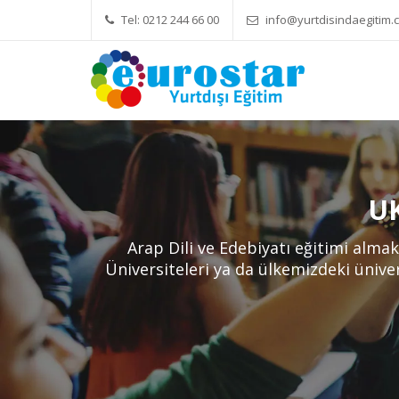
Tel: 0212 244 66 00
info@yurtdisindaegitim.c
Yök Denkliği Önemli
Eğitim Ü
UK
Arap Dili ve Edebiyatı eğitimi almak
Üniversiteleri ya da ülkemizdeki üniver