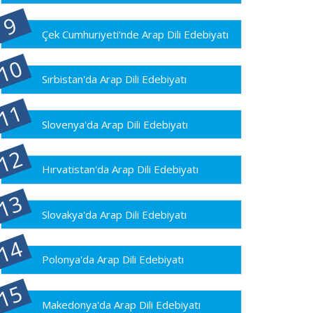
Çek Cumhuriyeti'nde Arap Dili Edebiyatı
Sırbistan'da Arap Dili Edebiyatı
Slovenya'da Arap Dili Edebiyatı
Hırvatistan'da Arap Dili Edebiyatı
Slovakya'da Arap Dili Edebiyatı
Polonya'da Arap Dili Edebiyatı
Makedonya'da Arap Dili Edebiyatı