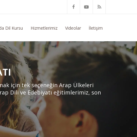
itim Konusunda Genel Bilgi Talep Ediyorum
da Dil Kursu
Hizmetlerimiz
Videolar
İletişim
ATI
lmak için tek seçeneğin Arap Ülkeleri
rap Dili ve Edebiyatı eğitimlerimiz, son