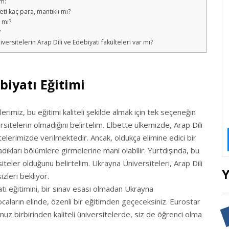
um:
ti kaç para, mantıklı mı?
 mı?
?
versitelerin Arap Dili ve Edebiyatı fakülteleri var mı?
biyatı Eğitimi
erimiz, bu eğitimi kaliteli şekilde almak için tek seçeneğin
sitelerin olmadığını belirtelim. Elbette ülkemizde, Arap Dili
telerimizde verilmektedir. Ancak, oldukça elimine edici bir
ıkları bölümlere girmelerine mani olabilir. Yurtdışında, bu
siteler olduğunu belirtelim. Ukrayna Üniversiteleri, Arap Dili
Y
izleri bekliyor.
atı eğitimini, bir sınav esası olmadan Ukrayna
 hocaların elinde, özenli bir eğitimden geçeceksiniz. Eurostar
muz birbirinden kaliteli üniversitelerde, siz de öğrenci olma