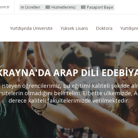
om.tr
cretleri
Hizmetlerimiz
Pasaport Başvuru İşlemleri
Yurtdışı Eğ
Yurtdışında Üniversite
Yüksek Lisans
Doktora
Yurtdışın
RAYNA'DA ARAP DILI EDEBIY
 isteyen öğrencilerimiz, bu eğitimi kaliteli şekilde a
sitelerin olmadığını belirtelim. Elbette ülkemizde, A
derece kaliteli fakültelerimizde verilmektedir.