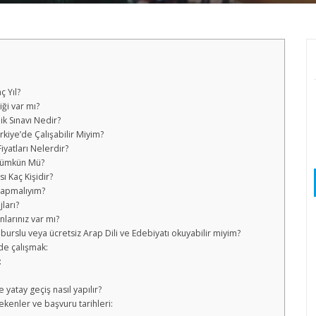
ç Yıl?
ği var mı?
ik Sınavı Nedir?
rkiye’de Çalışabilir Miyim?
iyatları Nelerdir?
 Mümkün Mü?
ı Kaç Kişidir?
Yapmalıyım?
ları?
nlarınız var mı?
 burslu veya ücretsiz Arap Dili ve Edebiyatı okuyabilir miyim?
de çalışmak:
:
 yatay geçiş nasıl yapılır?
ekenler ve başvuru tarihleri: