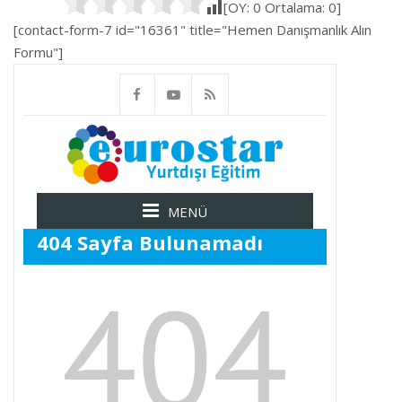
[OY:
0
Ortalama:
0
]
[contact-form-7 id="16361" title="Hemen Danışmanlık Alın
Formu"]