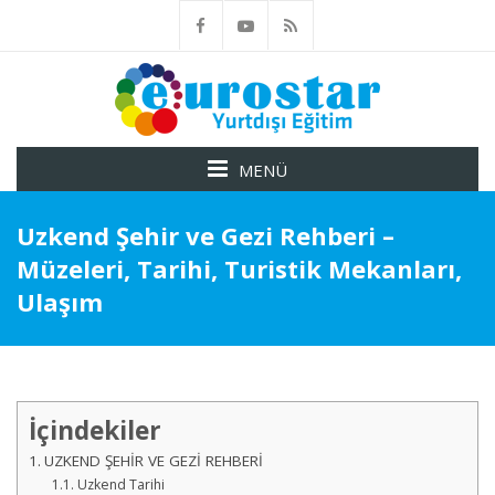
MENÜ
Uzkend Şehir ve Gezi Rehberi –
Müzeleri, Tarihi, Turistik Mekanları,
Ulaşım
İçindekiler
UZKEND ŞEHİR VE GEZİ REHBERİ
Uzkend Tarihi