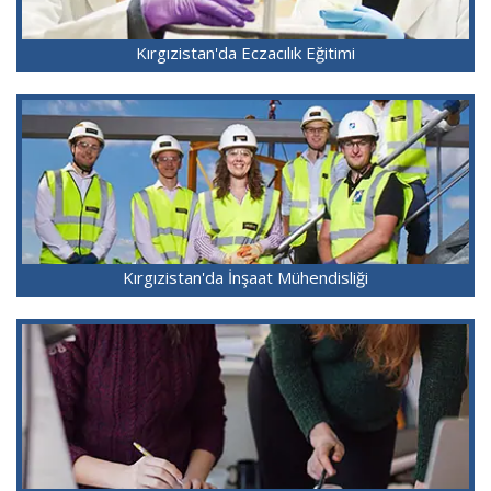
Kırgızistan'da Eczacılık Eğitimi
Kırgızistan'da İnşaat Mühendisliği