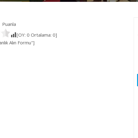
Puanla
[OY:
0
Ortalama:
0
]
lık Alın Formu"]