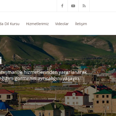
 Konusunda Genel Bilgi Talep Ediyorum
da Dil Kursu
Hizmetlerimiz
Videolar
İletişim
I
danışmanlık hizmetlerinden yararlanarak
 eğitim görmenin ayrıcalığını yaşayın.