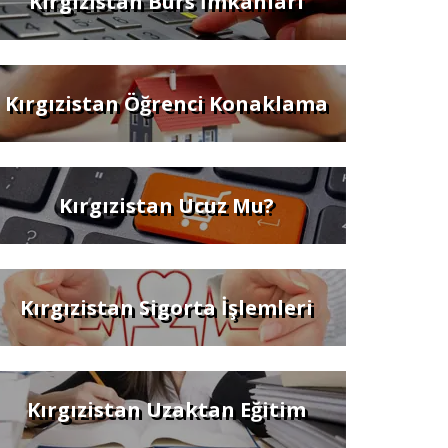
Kırgızistan Burs İmkanları
Kırgızistan Öğrenci Konaklama
Kırgızistan Ucuz Mu?
Kırgızistan Sigorta İşlemleri
Kırgızistan Uzaktan Eğitim