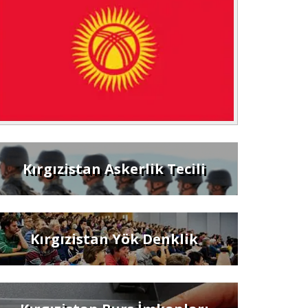
Kırgızistan Askerlik Tecili
Kırgızistan Yök Denklik