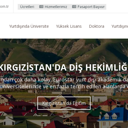
om.tr
leri
Hizmetlerimiz
Pasaport Başvuru İşlemleri
Yurtdışı Eğitim
Yurtdışında Üniversite
Yüksek Lisans
Doktora
Yurtdışın
KIRGIZISTAN'DA DIŞ HEKIMLIĞ
andan çok daha kolay. Eurostar yurt dışı akademik 
 üniversitelerinde ve en fazla tercih edilen alanlarda
Kırgızistan'da Eğitim