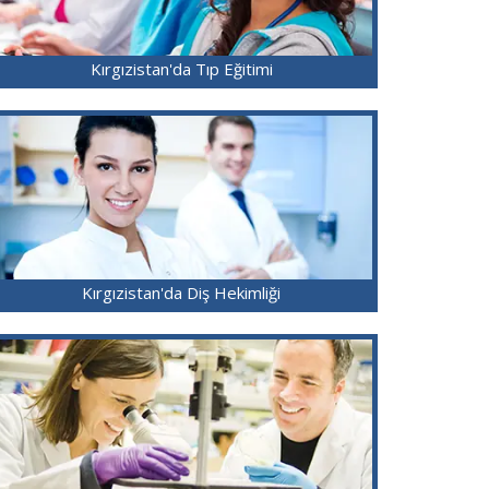
Kırgızistan'da Tıp Eğitimi
Kırgızistan'da Diş Hekimliği