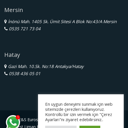
Mersin
İnönü Mah. 1405 Sk. Ümit Sitesi A Blok No:43/A Mersin
0535 721 73 04
Hatay
Gazi Mah. 10.Sk. No:18 Antakya/Hatay
0538 436 05 01
En uygun deneyimi sunmak için web
sitemizde çerezleri kullanıyoruz.
Kontrollü bir izin vermek için "Çerez
1
Ayarları"nı ziyaret edebilirsiniz..
E&S Eurostar Yurtdışı Eğitim Danışmanlığı Ltd. Şti.
Serbest Liman Bölge Müdürlüğü Gazimagosa / Kuzey Kıbrıs