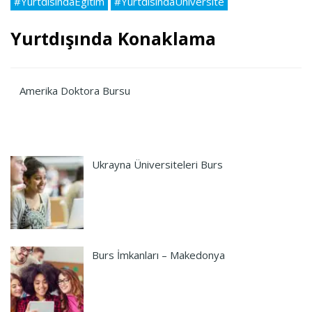
#YurtdisindaEgitim
#YurtdisindaUniversite
Yurtdışında Konaklama
Amerika Doktora Bursu
Ukrayna Üniversiteleri Burs
Burs İmkanları – Makedonya