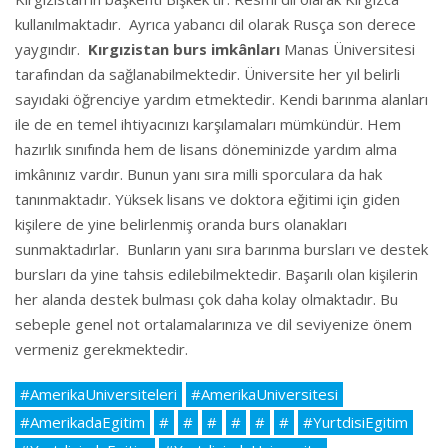
kullanılmaktadır. Ayrıca yabancı dil olarak Rusça son derece
yaygındır.
Kırgızistan burs imkânları
Manas Üniversitesi
tarafından da sağlanabilmektedir. Üniversite her yıl belirli
sayıdaki öğrenciye yardım etmektedir. Kendi barınma alanları
ile de en temel ihtiyacınızı karşılamaları mümkündür. Hem
hazırlık sınıfında hem de lisans döneminizde yardım alma
imkânınız vardır. Bunun yanı sıra milli sporculara da hak
tanınmaktadır. Yüksek lisans ve doktora eğitimi için giden
kişilere de yine belirlenmiş oranda burs olanakları
sunmaktadırlar. Bunların yanı sıra barınma bursları ve destek
bursları da yine tahsis edilebilmektedir. Başarılı olan kişilerin
her alanda destek bulması çok daha kolay olmaktadır. Bu
sebeple genel not ortalamalarınıza ve dil seviyenize önem
vermeniz gerekmektedir.
#AmerikaUniversiteleri
#AmerikaUniversitesi
#AmerikadaEgitim
#
#
#
#
#
#
#YurtdisiEgitim