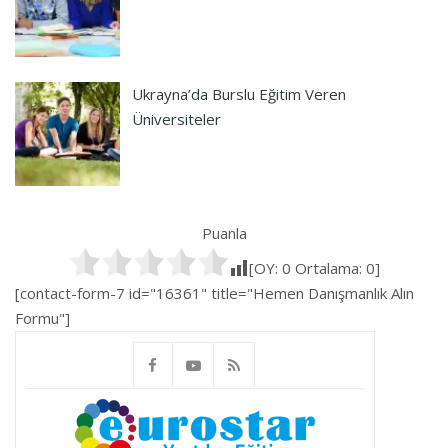
Ukrayna’da Burslu Eğitim Veren
Üniversiteler
Puanla
[OY:
0
Ortalama:
0
]
[contact-form-7 id="16361" title="Hemen Danışmanlık Alın
Formu"]