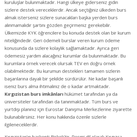
kuruluşlar bulunmaktadır. Hangi ülkeye giderseniz gidin
sizlere destek vereceklerdir. Ancak seçtiğiniz ülkeden burs
almak isterseniz sizlere sunacakları başka yerden burs
alınmamalıdır şartını gözden geçirmeniz gerekebilir.
Ülkemizde KYK öğrencilere bu konuda destek olan bir kurum
niteliğindedir. Geri ödemeli burslar veren kurum ödeme
konusunda da sizlere kolaylık sağlamaktadır. Ayrıca geri
ödemesiz yardım alacağınız kurumlar da bulunmaktadır. Bu
kurumlara örnek verecek olursak TEV en doğru örnek
olabilmektedir. Bu kurumun destekleri tamamen sizlerin
başarılarına dayalı bir şekilde sürdürülür. Ne kadar başarılı
iseniz burs alma ihtimaliniz de o kadar artmaktadır.
Kırgızistan burs imkânları
hükümet tarafından ya da
üniversiteler tarafından da tanınmaktadır. Tüm burs ve
yurtdışı planınız için Eurostar Danışma Merkezlerine ziyarette
bulunabilirsiniz. Her konu hakkında özenle sizlerle
ilgileneceklerdir.
Kırgızistan’ın başkenti Bişkek’tir. Resmi dil olarak Kırgızca