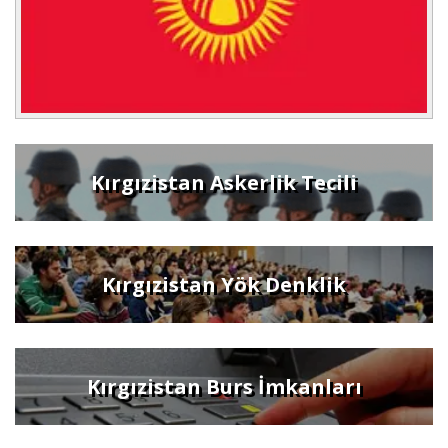
Kırgızistan Askerlik Tecili
Kırgızistan Yök Denklik
Kırgızistan Burs İmkanları