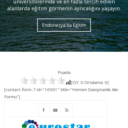
üniversitelerinde ve en fazla tercih edilen
alanlarda eğitim görmenin ayrıcalığını yaşayın.
Endonezya'da Eğitim
Puanla
[OY:
0
Ortalama:
0
]
[contact-form-7 id="16361" title="Hemen Danışmanlık Alın
Formu"]