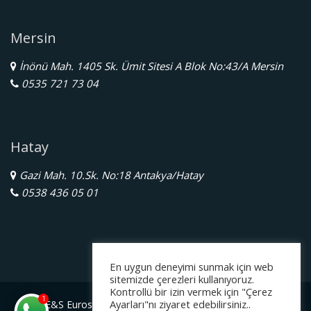
Mersin
İnönü Mah. 1405 Sk. Ümit Sitesi A Blok No:43/A Mersin
0535 721 73 04
Hatay
Gazi Mah. 10.Sk. No:18 Antakya/Hatay
0538 436 05 01
En uygun deneyimi sunmak için web
sitemizde çerezleri kullanıyoruz.
Kontrollü bir izin vermek için "Çerez
1
Ayarları"nı ziyaret edebilirsiniz..
E&S Eurostar Yurtdışı Eğitim Danışmanlığı Ltd. Şti.