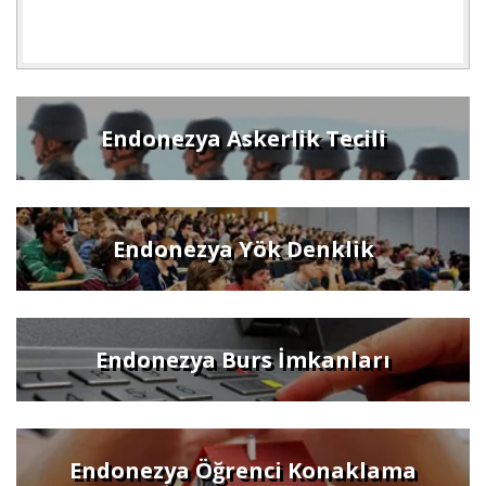
Endonezya Askerlik Tecili
Endonezya Yök Denklik
Endonezya Burs İmkanları
Endonezya Öğrenci Konaklama