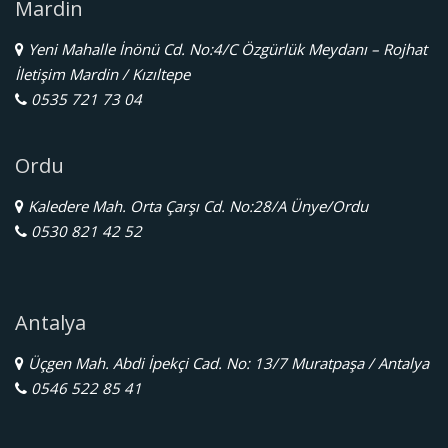
Mardin
Yeni Mahalle İnönü Cd. No:4/C Özgürlük Meydanı – Rojhat
İletişim Mardin / Kızıltepe
0535 721 73 04
Ordu
Kaledere Mah. Orta Çarşı Cd. No:28/A Ünye/Ordu
0530 821 42 52
Antalya
Üçgen Mah. Abdi İpekçi Cad. No: 13/7 Muratpaşa / Antalya
0546 522 85 41