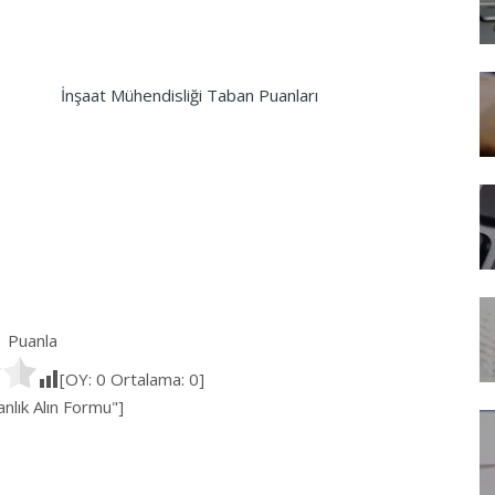
İnşaat Mühendisliği Taban Puanları
Puanla
[OY:
0
Ortalama:
0
]
lık Alın Formu"]