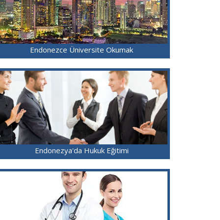
Endonezce Üniversite Okumak
Endonezya'da Hukuk Eğitimi