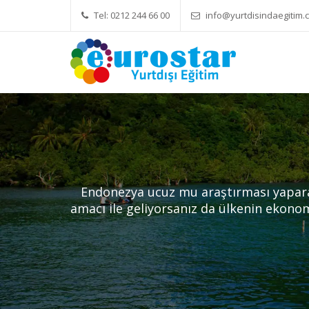
Tel: 0212 244 66 00
info@yurtdisindaegitim.c
Yök Denkliği Önemli
Eğitim Ücre
Endonezya ucuz mu araştırması yaparak
amacı ile geliyorsanız da ülkenin ekonom