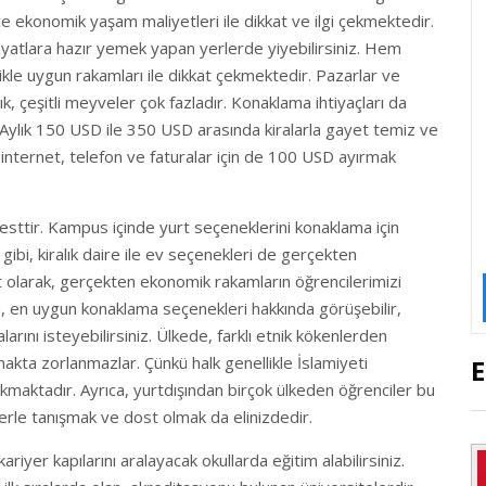
ekonomik yaşam maliyetleri ile dikkat ve ilgi çekmektedir.
yatlara hazır yemek yapan yerlerde yiyebilirsiniz. Hem
ikle uygun rakamları ile dikkat çekmektedir. Pazarlar ve
k, çeşitli meyveler çok fazladır. Konaklama ihtiyaçları da
r. Aylık 150 USD ile 350 USD arasında kiralarla gayet temiz ve
, internet, telefon ve faturalar için de 100 USD ayırmak
esttir. Kampus içinde yurt seçeneklerini konaklama için
 gibi, kiralık daire ile ev seçenekleri de gerçekten
 olarak, gerçekten ekonomik rakamların öğrencilerimizi
la, en uygun konaklama seçenekleri hakkında görüşebilir,
rını isteyebilirsiniz. Ülkede, farklı etnik kökenlerden
akta zorlanmazlar. Çünkü halk genellikle İslamiyeti
maktadır. Ayrıca, yurtdışından birçok ülkeden öğrenciler bu
çlerle tanışmak ve dost olmak da elinizdedir.
ariyer kapılarını aralayacak okullarda eğitim alabilirsiniz.