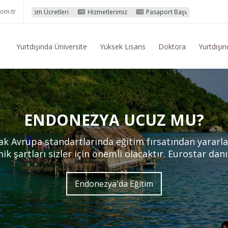
om.tr
tleri
Hizmetlerimiz
Pasaport Başvuru İşlemleri
Yurtdışı Eğiti
Yurtdışında Üniversite
Yüksek Lisans
Doktora
Yurtdışın
ENDONEZYA UCUZ MU?
 Avrupa standartlarında eğitim fırsatından yararlana
ik şartları sizler için önemli olacaktır. Eurostar da
Endonezya'da Eğitim