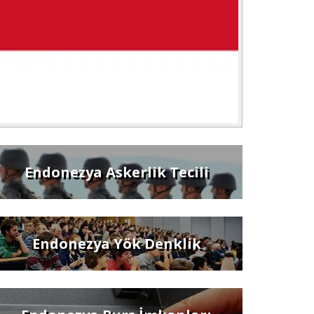
Endonezya Askerlik Tecili
Endonezya Yök Denklik