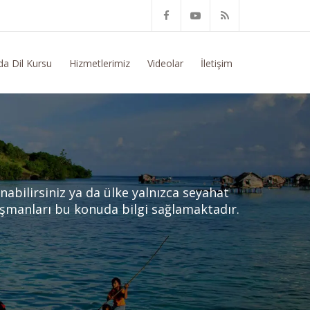
m Konusunda Genel Bilgi Talep Ediyorum
da Dil Kursu
Hizmetlerimiz
Videolar
İletişim
bilirsiniz ya da ülke yalnızca seyahat
nışmanları bu konuda bilgi sağlamaktadır.