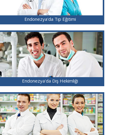
Endonezya'da Tıp Eğitimi
Endonezya'da Diş Hekimliği