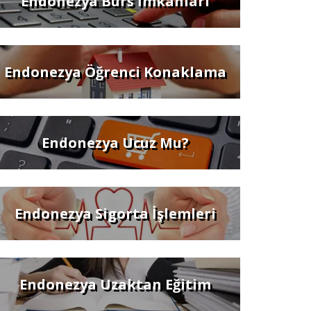
Endonezya Burs İmkanları
Endonezya Öğrenci Konaklama
Endonezya Ucuz Mu?
Endonezya Sigorta İşlemleri
Endonezya Uzaktan Eğitim