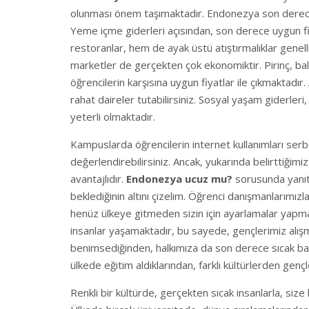
olunması önem taşımaktadır. Endonezya son derece 
Yeme içme giderleri açısından, son derece uygun fi
restoranlar, hem de ayak üstü atıştırmalıklar genell
marketler de gerçekten çok ekonomiktir. Pirinç, balı
öğrencilerin karşısına uygun fiyatlar ile çıkmaktadı
rahat daireler tutabilirsiniz. Sosyal yaşam giderleri
yeterli olmaktadır.
Kampuslarda öğrencilerin internet kullanımları serb
değerlendirebilirsiniz. Ancak, yukarında belirttiğimiz
avantajlıdır.
Endonezya ucuz mu?
sorusunda yanıt
beklediğinin altını çizelim. Öğrenci danışmanlarımız
henüz ülkeye gitmeden sizin için ayarlamalar yapmala
insanlar yaşamaktadır, bu sayede, gençlerimiz alışm
benimsediğinden, halkımıza da son derece sıcak bak
ülkede eğitim aldıklarından, farklı kültürlerden gen
Renkli bir kültürde, gerçekten sıcak insanlarla, size k