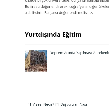
Ülkede birçok üniversitede, dünya sıralamalarından i
Bu fırsatı değerlendirerek, coğrafyanın diğer ülkel
alabilirsiniz. Bu şansı değerlendirmelisiniz.
Yurtdışında Eğitim
Deprem Anında Yapılması Gerekenl
F1 Vizesi Nedir? F1 Başvuruları Nasıl