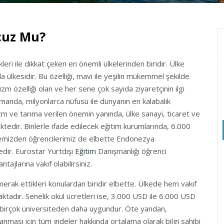
cuz Mu?
ri ile dikkat çeken en önemli ülkelerinden biridir. Ülke
 ülkesidir. Bu özelliği, mavi ile yeşilin mükemmel şekilde
m özelliği olan ve her sene çok sayıda ziyaretçinin ilgi
amanda, milyonlarca nüfusu ile dünyanın en kalabalık
izm ve tarıma verilen önemin yanında, ülke sanayi, ticaret ve
ktedir. Binlerle ifade edilecek eğitim kurumlarında, 6.000
lkemizden öğrencilerimiz de elbette Endonezya
edir. Eurostar Yurtdışı
Eğitim
Danışmanlığı öğrenci
tajlarına vakıf olabilirsiniz.
erak ettikleri konulardan biridir elbette. Ülkede hem vakıf
ktadır. Senelik okul ücretleri ise, 3.000 USD ile 6.000 USD
 birçok üniversiteden daha uygundur. Öte yandan,
nması için tüm gideler hakkında ortalama olarak bilgi sahibi