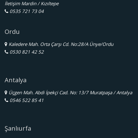
İletişim Mardin / Kızıltepe
0535 721 73 04
Ordu
Kaledere Mah. Orta Çarşı Cd. No:28/A Ünye/Ordu
0530 821 42 52
Antalya
Üçgen Mah. Abdi İpekçi Cad. No: 13/7 Muratpaşa / Antalya
0546 522 85 41
Şanlıurfa