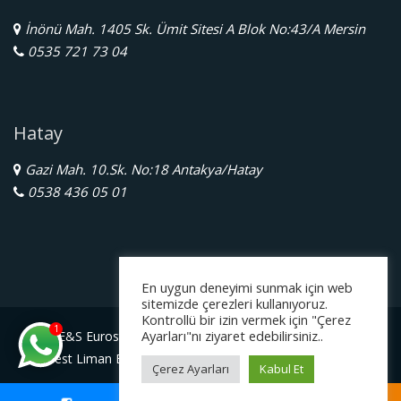
İnönü Mah. 1405 Sk. Ümit Sitesi A Blok No:43/A Mersin
0535 721 73 04
Hatay
Gazi Mah. 10.Sk. No:18 Antakya/Hatay
0538 436 05 01
En uygun deneyimi sunmak için web
sitemizde çerezleri kullanıyoruz.
Kontrollü bir izin vermek için "Çerez
1
Ayarları"nı ziyaret edebilirsiniz..
E&S Eurostar Yurtdışı Eğitim Danışmanlığı Ltd. Şti.
Serbest Liman Bölge Müdürlüğü Gazimagosa / Kuzey Kıbrıs
Çerez Ayarları
Kabul Et