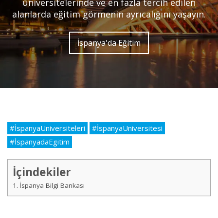
üniversitelerinde ve en fazla tercih edilen
alanlarda eğitim görmenin ayrıcalığını yaşayın.
İspanya'da Eğitim
#İspanyaUniversiteleri
#İspanyaUniversitesi
#İspanyadaEgitim
İçindekiler
İspanya Bilgi Bankası