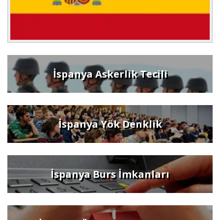
İspanya Askerlik Tecili
İspanya Yök Denklik
İspanya Burs İmkanları