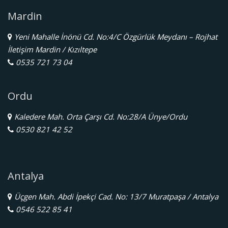
Mardin
Yeni Mahalle İnönü Cd. No:4/C Özgürlük Meydanı – Rojhat
İletişim Mardin / Kızıltepe
0535 721 73 04
Ordu
Kaledere Mah. Orta Çarşı Cd. No:28/A Ünye/Ordu
0530 821 42 52
Antalya
Üçgen Mah. Abdi İpekçi Cad. No: 13/7 Muratpaşa / Antalya
0546 522 85 41