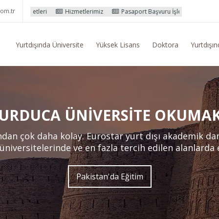
om.tr
ri
Hizmetlerimiz
Pasaport Başvuru İşlemleri
Yurtdışı Eğitim K
Yurtdışında Üniversite
Yüksek Lisans
Doktora
Yurtdışın
URDUCA ÜNIVERSITE OKUMA
ndan çok daha kolay. Eurostar yurt dışı akademik da
 üniversitelerinde ve en fazla tercih edilen alanlarda
Pakistan'da Eğitim