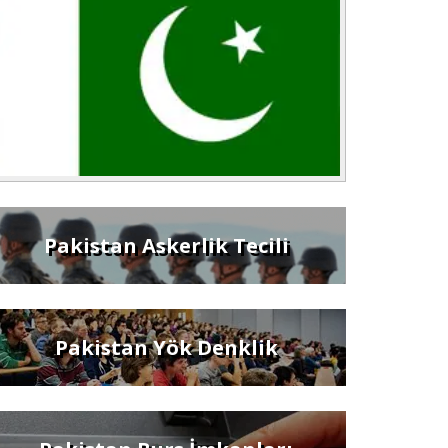
Pakistan Askerlik Tecili
Pakistan Yök Denklik