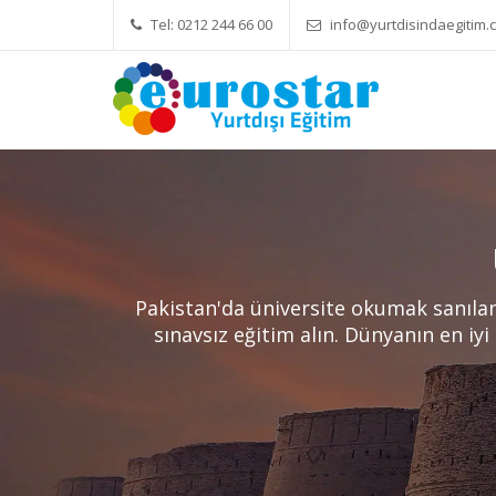
Tel: 0212 244 66 00
info@yurtdisindaegitim.c
Yök Denkliği Önemli
Eğitim Ücretle
Pakistan'da üniversite okumak sanıla
sınavsız eğitim alın. Dünyanın en iyi