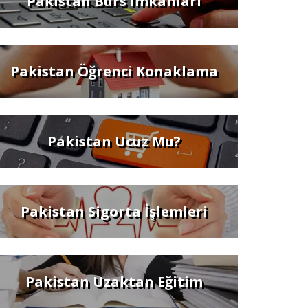
Pakistan Burs İmkanları
Pakistan Öğrenci Konaklama
Pakistan Ucuz Mu?
Pakistan Sigorta İşlemleri
Pakistan Uzaktan Eğitim