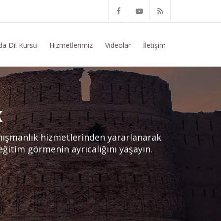
onusunda Genel Bilgi Talep Ediyorum
da Dil Kursu
Hizmetlerimiz
Videolar
İletişim
K
nışmanlık hizmetlerinden yararlanarak
 eğitim görmenin ayrıcalığını yaşayın.