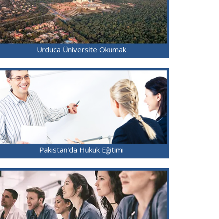
Urduca Üniversite Okumak
Pakistan'da Hukuk Eğitimi