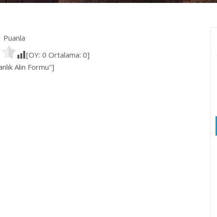
Puanla
[OY:
0
Ortalama:
0
]
lık Alın Formu"]