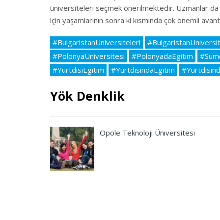
üniversiteleri seçmek önerilmektedir. Uzmanlar da ö
için yaşamlarının sonra ki kısmında çok önemli avant
#BulgaristanUniversiteleri
#BulgaristanUniversit
#PolonyaUniversitesi
#PolonyadaEgitim
#Sume
#YurtdisiEgitim
#YurtdisindaEgitim
#Yurtdisin
Yök Denklik
Opole Teknoloji Üniversitesi