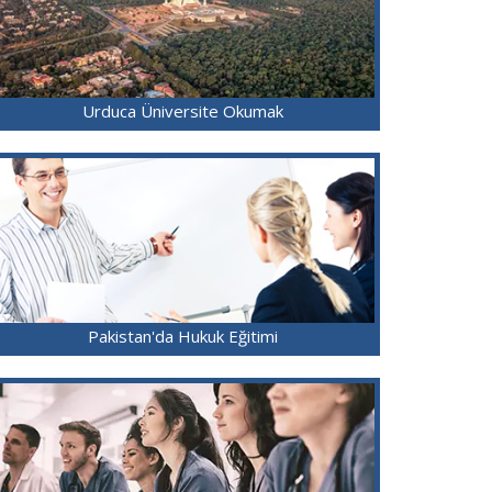
Urduca Üniversite Okumak
Pakistan'da Hukuk Eğitimi