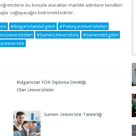
ğrencilerin bu konuda atacakları mantıklı adımların kendileri
ajlar sağlayacağını belirtmektedirler.
esi
#BulgaristandaEgitim
#PolonyaUniversiteleri
nUniversiteleri
#SumenUniversitesi
#SumendeEgitim
daUniversite
Bulgaristan YÖK Diploma Denkliği
Olan Üniversiteler
Sumen: Üniversite Tanınırlığı