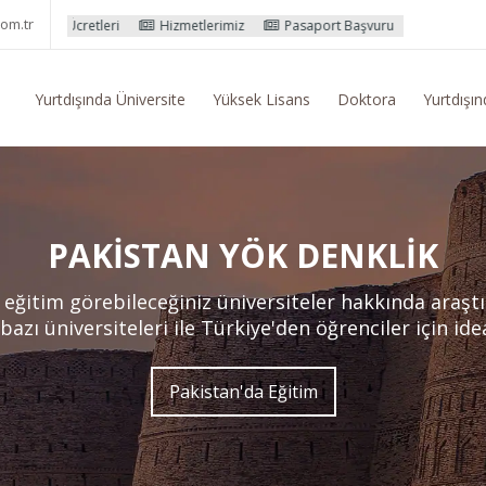
om.tr
ri
Hizmetlerimiz
Pasaport Başvuru İşlemleri
Yurtdışı Eğitim K
Yurtdışında Üniversite
Yüksek Lisans
Doktora
Yurtdışın
PAKISTAN YÖK DENKLIK
 eğitim görebileceğiniz üniversiteler hakkında araşt
zı üniversiteleri ile Türkiye'den öğrenciler için idea
Pakistan'da Eğitim