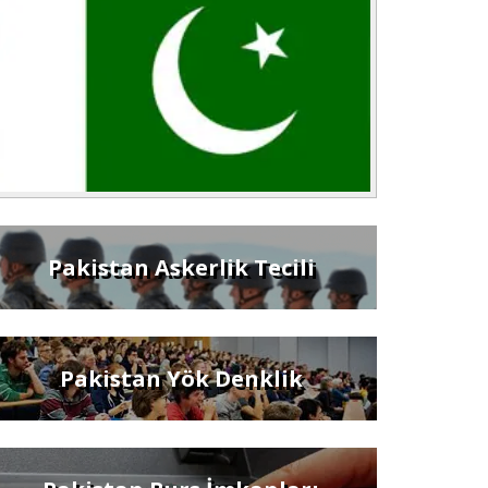
Pakistan Askerlik Tecili
Pakistan Yök Denklik