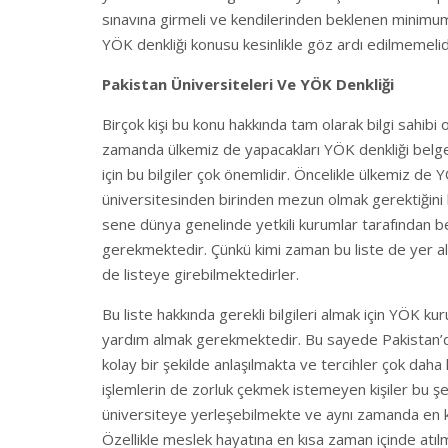
sınavına girmeli ve kendilerinden beklenen minimum 
YÖK denkliği konusu kesinlikle göz ardı edilmemelid
Pakistan Üniversiteleri Ve YÖK Denkliği
Birçok kişi bu konu hakkında tam olarak bilgi sahibi 
zamanda ülkemiz de yapacakları YÖK denkliği belges
için bu bilgiler çok önemlidir. Öncelikle ülkemiz de
üniversitesinden birinden mezun olmak gerektiğini 
sene dünya genelinde yetkili kurumlar tarafından be
gerekmektedir. Çünkü kimi zaman bu liste de yer ala
de listeye girebilmektedirler.
Bu liste hakkında gerekli bilgileri almak için YÖK k
yardım almak gerekmektedir. Bu sayede Pakistan’da h
kolay bir şekilde anlaşılmakta ve tercihler çok daha 
işlemlerin de zorluk çekmek istemeyen kişiler bu şek
üniversiteye yerleşebilmekte ve aynı zamanda en kı
Özellikle meslek hayatına en kısa zaman içinde atılma