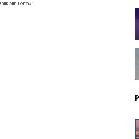
lık Alın Formu"]
P