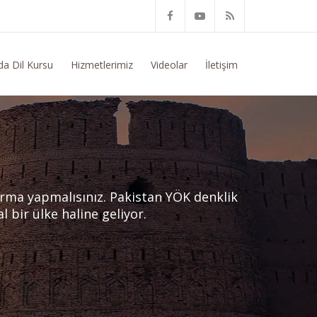
onusunda Genel Bilgi Talep Ediyorum
da Dil Kursu
Hizmetlerimiz
Videolar
İletişim
ırma yapmalısınız. Pakistan YÖK denklik
l bir ülke haline geliyor.