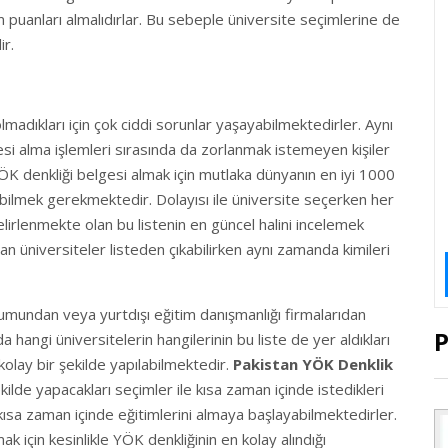
puanları almalıdırlar. Bu sebeple üniversite seçimlerine de
ir.
olmadıkları için çok ciddi sorunlar yaşayabilmektedirler. Aynı
i alma işlemleri sırasında da zorlanmak istemeyen kişiler
 YÖK denkliği belgesi almak için mutlaka dünyanın en iyi 1000
bilmek gerekmektedir. Dolayısı ile üniversite seçerken her
lirlenmekte olan bu listenin en güncel halini incelemek
n üniversiteler listeden çıkabilirken aynı zamanda kimileri
urumundan veya yurtdışı eğitim danışmanlığı firmalarıdan
P
angi üniversitelerin hangilerinin bu liste de yer aldıkları
kolay bir şekilde yapılabilmektedir.
Pakistan YÖK Denklik
ilde yapacakları seçimler ile kısa zaman içinde istedikleri
sa zaman içinde eğitimlerini almaya başlayabilmektedirler.
k için kesinlikle YÖK denkliğinin en kolay alındığı