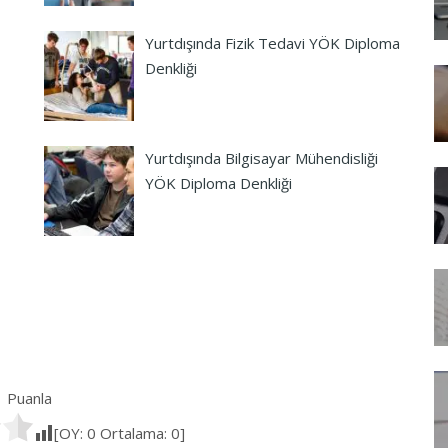
Yurtdışında Fizik Tedavi YÖK Diploma
Denkliği
Yurtdışında Bilgisayar Mühendisliği
YÖK Diploma Denkliği
Puanla
[OY:
0
Ortalama:
0
]