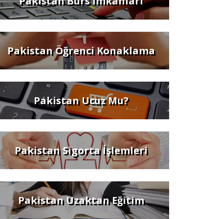
Pakistan Burs İmkanları
Pakistan Öğrenci Konaklama
Pakistan Ucuz Mu?
Pakistan Sigorta İşlemleri
Pakistan Uzaktan Eğitim