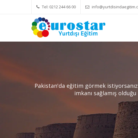
Tel: 0212 244 66 00
info@yurtdisindaegitim.c
Yök Denkliği Önemli
Eğitim Ücretle
Pakistan'da eğitim görmek istiyorsanız
imkanı sağlamış olduğu ba