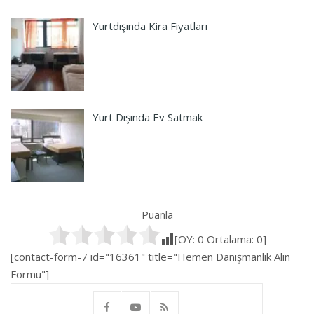
Yurtdışında Kira Fiyatları
Yurt Dışında Ev Satmak
Puanla
[OY:
0
Ortalama:
0
]
[contact-form-7 id="16361" title="Hemen Danışmanlık Alın
Formu"]