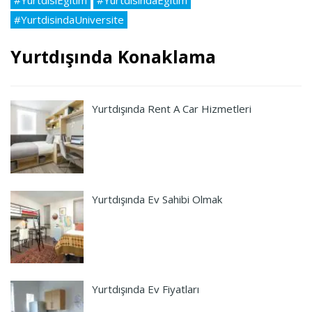
#YurtdisiEgitim
#YurtdisindaEgitim
#YurtdisindaUniversite
Yurtdışında Konaklama
Yurtdışında Rent A Car Hizmetleri
Yurtdışında Ev Sahibi Olmak
Yurtdışında Ev Fiyatları