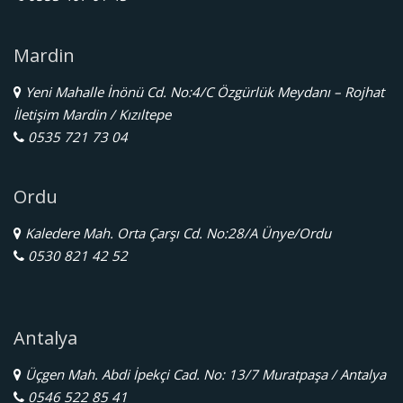
Mardin
Yeni Mahalle İnönü Cd. No:4/C Özgürlük Meydanı – Rojhat
İletişim Mardin / Kızıltepe
0535 721 73 04
Ordu
Kaledere Mah. Orta Çarşı Cd. No:28/A Ünye/Ordu
0530 821 42 52
Antalya
Üçgen Mah. Abdi İpekçi Cad. No: 13/7 Muratpaşa / Antalya
0546 522 85 41