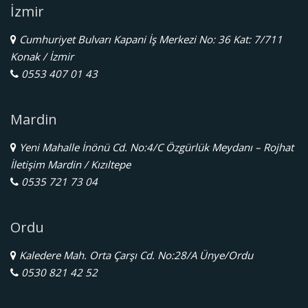
İzmir
Cumhuriyet Bulvarı Kapani İş Merkezi No: 36 Kat: 7/711
Konak / İzmir
0553 407 01 43
Mardin
Yeni Mahalle İnönü Cd. No:4/C Özgürlük Meydanı – Rojhat
İletişim Mardin / Kızıltepe
0535 721 73 04
Ordu
Kaledere Mah. Orta Çarşı Cd. No:28/A Ünye/Ordu
0530 821 42 52