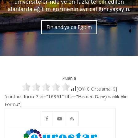
üniversitelerinde ve en fazla tercih edilen
alanlarda eğitim görmenin ayrıcalığını yaşayın.
Finlandiya'da Eğitim
Puanla
[OY:
0
Ortalama:
0
]
[contact-form-7 id="16361" title="Hemen Danışmanlık Alın
Formu"]