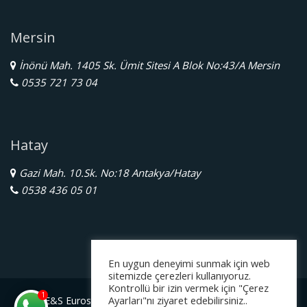
Mersin
İnönü Mah. 1405 Sk. Ümit Sitesi A Blok No:43/A Mersin
0535 721 73 04
Hatay
Gazi Mah. 10.Sk. No:18 Antakya/Hatay
0538 436 05 01
En uygun deneyimi sunmak için web
sitemizde çerezleri kullanıyoruz.
Kontrollü bir izin vermek için "Çerez
1
Ayarları"nı ziyaret edebilirsiniz..
E&S Eurostar Yurtdışı Eğitim Danışmanlığı Ltd. Şti.