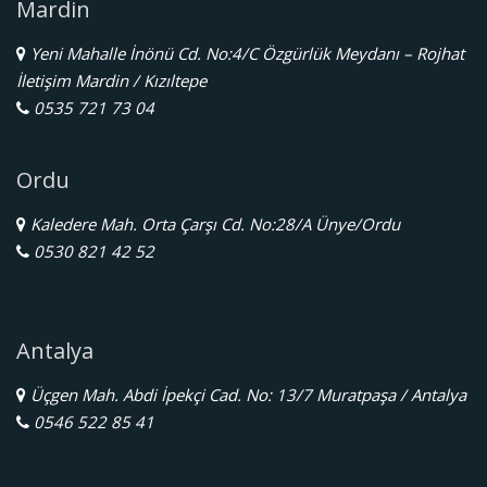
Mardin
Yeni Mahalle İnönü Cd. No:4/C Özgürlük Meydanı – Rojhat
İletişim Mardin / Kızıltepe
0535 721 73 04
Ordu
Kaledere Mah. Orta Çarşı Cd. No:28/A Ünye/Ordu
0530 821 42 52
Antalya
Üçgen Mah. Abdi İpekçi Cad. No: 13/7 Muratpaşa / Antalya
0546 522 85 41