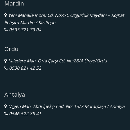
Mardin
Yeni Mahalle İnönü Cd. No:4/C Özgürlük Meydanı – Rojhat
İletişim Mardin / Kızıltepe
0535 721 73 04
Ordu
Kaledere Mah. Orta Çarşı Cd. No:28/A Ünye/Ordu
0530 821 42 52
Antalya
Üçgen Mah. Abdi İpekçi Cad. No: 13/7 Muratpaşa / Antalya
0546 522 85 41