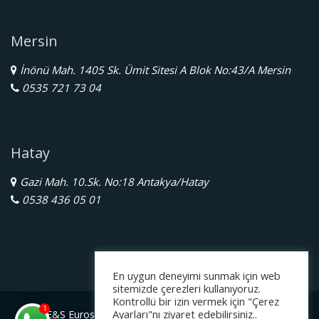
Mersin
İnönü Mah. 1405 Sk. Ümit Sitesi A Blok No:43/A Mersin
0535 721 73 04
Hatay
Gazi Mah. 10.Sk. No:18 Antakya/Hatay
0538 436 05 01
En uygun deneyimi sunmak için web
sitemizde çerezleri kullanıyoruz.
Kontrollü bir izin vermek için "Çerez
1
Ayarları"nı ziyaret edebilirsiniz..
E&S Eurostar Yurtdışı Eğitim Danışmanlığı Ltd. Şti.