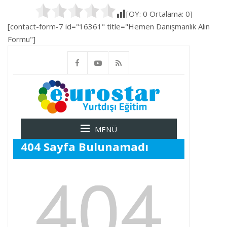
[OY:
0
Ortalama:
0
]
[contact-form-7 id="16361" title="Hemen Danışmanlık Alın
Formu"]