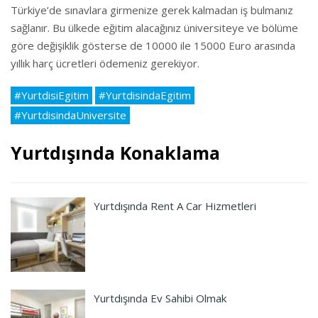
Türkiye’de sınavlara girmenize gerek kalmadan iş bulmanız
sağlanır. Bu ülkede eğitim alacağınız üniversiteye ve bölüme
göre değişiklik gösterse de 10000 ile 15000 Euro arasında
yıllık harç ücretleri ödemeniz gerekiyor.
#YurtdisiEgitim
#YurtdisindaEgitim
#YurtdisindaUniversite
Yurtdışında Konaklama
Yurtdışında Rent A Car Hizmetleri
Yurtdışında Ev Sahibi Olmak