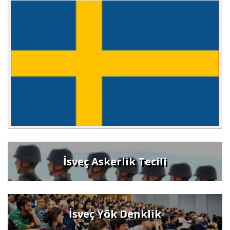
İsveç Askerlik Tecili
İsveç Yök Denklik