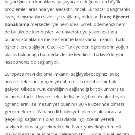
başladığınız da konaklama yaşayacak olduğunuz en büyük
problemler arasında yer alacaktır. Ancak Eurostar danışmanlık
İsveç danışmanları sizler için sağlamış oldukları
İsveç öğrenci
konaklama
merkezleriyle hem ideal ücreti ödemenizi hem
de bu ülkede kampüsleri ve üniversiteye yakın noktada
bulunan konaklama merkezlerinde konaklama imkanını Türk
öğrencilere sağlıyor. Özellikle Türkiye’den öğrencilerin yoğun
olarak bulunduğu bu merkezlerde kendinizi Türkiye’de gibi
hissetmeniz de sağlanıyor.
Europass mavi diploma imkanını sağlayabileceğiniz İsveç
üniversiteleri her geçen yıl daha tercih edilebilir bir hale
geliyor. Ülkede YÖK denkliğinin sağlandığı birçok üniversite
bulunmaktadır. Üniversitelerde lisans eğitimi almak isteyen
öğrencilerin lise mezuniyet puanının 80 ve üzerinde olması
gerekmektedir. Yabancı dil hakimiyeti olan ve uluslararası
geçerliliği sağlanmış olan sınavlarda İngilizcenin yeterli
seviyede olması gerekmektedir. İsveç yükseköğretim dili
olarak İngilizce ve İsveççe belirlenmiştir. Türkçe olarak eğitim