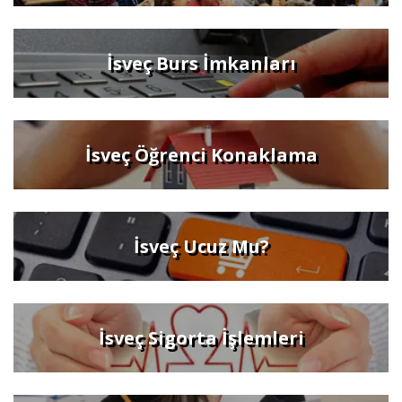
İsveç Burs İmkanları
İsveç Öğrenci Konaklama
İsveç Ucuz Mu?
İsveç Sigorta İşlemleri