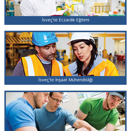
İsveç'te Eczacılık Eğitimi
İsveç'te İnşaat Mühendisliği