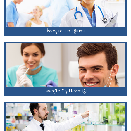
İsveç'te Tıp Eğitimi
İsveç'te Diş Hekimliği