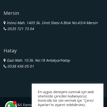
Mersin
İnönü Mah. 1405 Sk. Ümit Sitesi A Blok No:43/A Mersin
0535 721 73 04
Hatay
Gazi Mah. 10.Sk. No:18 Antakya/Hatay
0538 436 05 01
En uygun deneyimi sunmak için web
sitemizde çerezleri kullanıyoruz.
Kontrollü bir izin vermek için "Çerez
1
Ayarları"nı ziyaret edebilirsiniz..
E&S Eurostar Yurtdışı Eğitim Danışmanlığı Ltd. Şti.