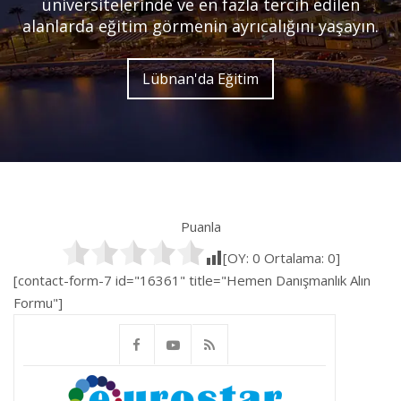
üniversitelerinde ve en fazla tercih edilen
alanlarda eğitim görmenin ayrıcalığını yaşayın.
Lübnan'da Eğitim
Puanla
[OY:
0
Ortalama:
0
]
[contact-form-7 id="16361" title="Hemen Danışmanlık Alın
Formu"]