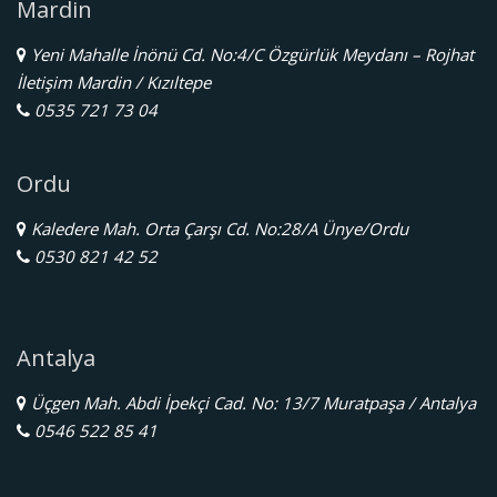
Mardin
Yeni Mahalle İnönü Cd. No:4/C Özgürlük Meydanı – Rojhat
İletişim Mardin / Kızıltepe
0535 721 73 04
Ordu
Kaledere Mah. Orta Çarşı Cd. No:28/A Ünye/Ordu
0530 821 42 52
Antalya
Üçgen Mah. Abdi İpekçi Cad. No: 13/7 Muratpaşa / Antalya
0546 522 85 41