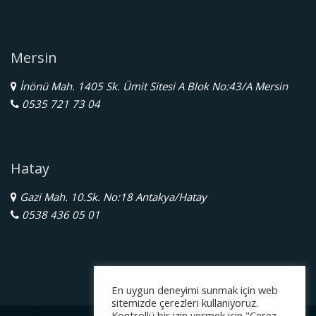
Mersin
İnönü Mah. 1405 Sk. Ümit Sitesi A Blok No:43/A Mersin
0535 721 73 04
Hatay
Gazi Mah. 10.Sk. No:18 Antakya/Hatay
0538 436 05 01
En uygun deneyimi sunmak için web
sitemizde çerezleri kullanıyoruz.
Kontrollü bir izin vermek için "Çerez