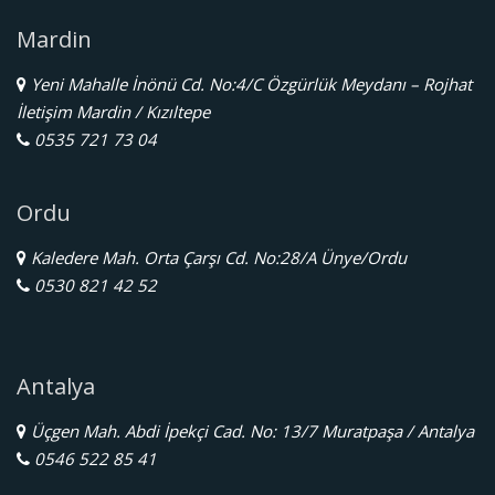
Mardin
Yeni Mahalle İnönü Cd. No:4/C Özgürlük Meydanı – Rojhat
İletişim Mardin / Kızıltepe
0535 721 73 04
Ordu
Kaledere Mah. Orta Çarşı Cd. No:28/A Ünye/Ordu
0530 821 42 52
Antalya
Üçgen Mah. Abdi İpekçi Cad. No: 13/7 Muratpaşa / Antalya
0546 522 85 41