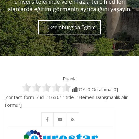
üniversitelerinde ve en fazla tercih edilen
alanlarda eğitim görmenin ayrıcalığını yaşayın.
Lüksemburg'da Eğitim
Puanla
[OY:
0
Ortalama:
0
]
[contact-form-7 id="16361" title="Hemen Danışmanlık Alın
Formu"]