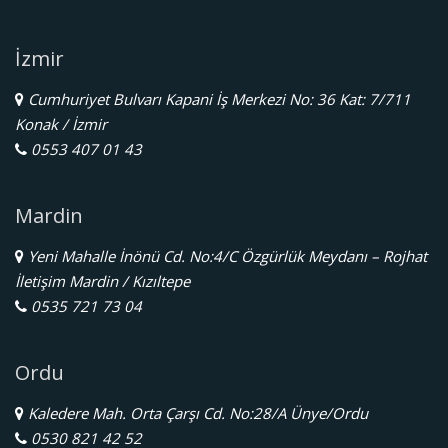
İzmir
Cumhuriyet Bulvarı Kapani İş Merkezi No: 36 Kat: 7/711
Konak / İzmir
0553 407 01 43
Mardin
Yeni Mahalle İnönü Cd. No:4/C Özgürlük Meydanı – Rojhat
İletişim Mardin / Kızıltepe
0535 721 73 04
Ordu
Kaledere Mah. Orta Çarşı Cd. No:28/A Ünye/Ordu
0530 821 42 52