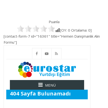
Puanla
[OY:
0
Ortalama:
0
]
[contact-form-7 id="16361" title="Hemen Danışmanlık Alın
Formu"]