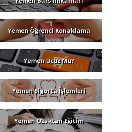
Yemen Burs İmkanları
Yemen Öğrenci Konaklama
Yemen Ucuz Mu?
Yemen Sigorta İşlemleri
Yemen Uzaktan Eğitim