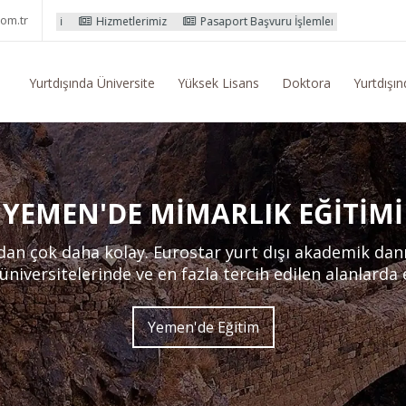
om.tr
Hizmetlerimiz
Pasaport Başvuru İşlemleri
Yurtdışı Eğitim Konusun
Yurtdışında Üniversite
Yüksek Lisans
Doktora
Yurtdışın
YEMEN'DE MIMARLIK EĞITIMI
an çok daha kolay. Eurostar yurt dışı akademik dan
 üniversitelerinde ve en fazla tercih edilen alanlarda
Yemen'de Eğitim