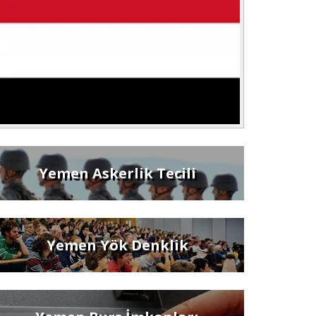
Yemen Askerlik Tecili
Yemen Yök Denklik