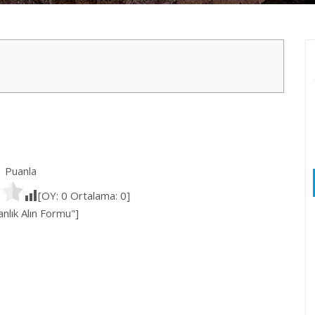
Puanla
[OY:
0
Ortalama:
0
]
lık Alın Formu"]