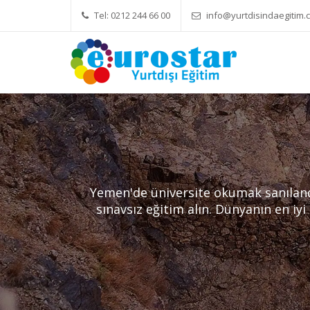
Tel: 0212 244 66 00
info@yurtdisindaegitim.c
Yök Denkliği Önemli
Eğitim Ücretleri
Yemen'de üniversite okumak sanıland
sınavsız eğitim alın. Dünyanın en iyi