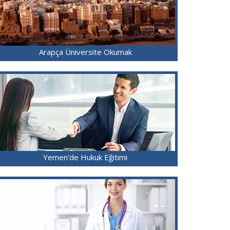
Arapça Üniversite Okumak
Yemen'de Hukuk Eğitimi