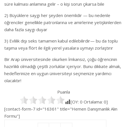
süre kalması anlamına gelir – o kişi sorun çıkarsa bile
2) Büyüklere saygı her şeyden önemlidir — bu nedenle
öğrenciler genellikle patronlarına ve amirlerine yetişkinlerden
daha fazla saygı duyar
3) Evlilik dışı seks tamamen kabul edilebilirdir— bu da toplu
taşıma veya flört ile ilgili yerel yasalara uymayı zorlaştırır
Bir Arap üniversitesinde okurken İmkansız, çoğu öğrencinin
hazırlıklı olmadığı çeşitli zorluklar içeriyor. Bunu dikkate almak,
hedeflerinize en uygun üniversiteyi seçmenize yardımcı
olacaktır!
Puanla
[OY:
0
Ortalama:
0
]
[contact-form-7 id="16361" title="Hemen Danışmanlık Alın
Formu"]