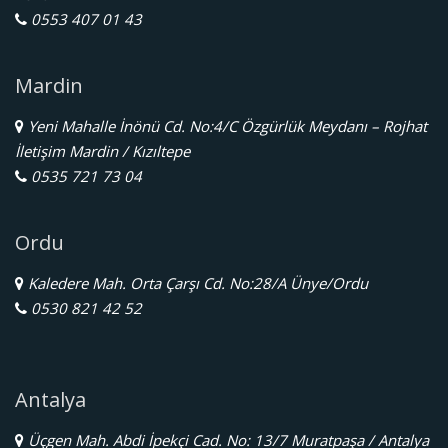
0553 407 01 43
Mardin
Yeni Mahalle İnönü Cd. No:4/C Özgürlük Meydanı – Rojhat
İletişim Mardin / Kızıltepe
0535 721 73 04
Ordu
Kaledere Mah. Orta Çarşı Cd. No:28/A Ünye/Ordu
0530 821 42 52
Antalya
Üçgen Mah. Abdi İpekçi Cad. No: 13/7 Muratpaşa / Antalya