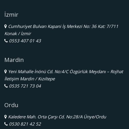
İzmir
Cumhuriyet Bulvarı Kapani İş Merkezi No: 36 Kat: 7/711
Konak / İzmir
0553 407 01 43
Mardin
Yeni Mahalle İnönü Cd. No:4/C Özgürlük Meydanı – Rojhat
İletişim Mardin / Kızıltepe
0535 721 73 04
Ordu
Kaledere Mah. Orta Çarşı Cd. No:28/A Ünye/Ordu
0530 821 42 52