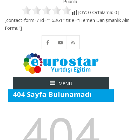
Puanla
[OY:
0
Ortalama:
0
]
[contact-form-7 id="16361" title="Hemen Danışmanlık Alın
Formu"]