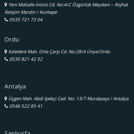
Yeni Mahalle İnönü Cd. No:4/C Özgürlük Meydanı – Rojhat
İletişim Mardin / Kızıltepe
0535 721 73 04
Ordu
Kaledere Mah. Orta Çarşı Cd. No:28/A Ünye/Ordu
0530 821 42 52
Antalya
Üçgen Mah. Abdi İpekçi Cad. No: 13/7 Muratpaşa / Antalya
0546 522 85 41
Şanlıurfa