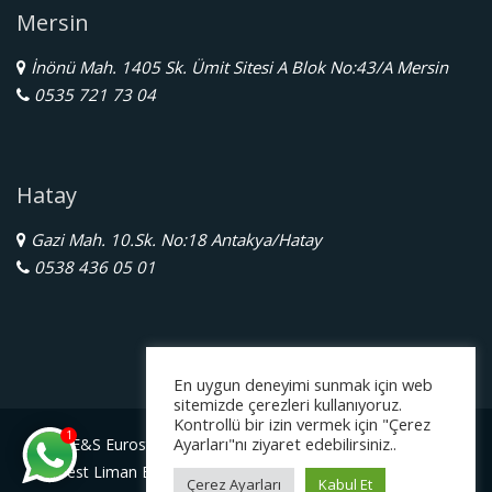
Mersin
İnönü Mah. 1405 Sk. Ümit Sitesi A Blok No:43/A Mersin
0535 721 73 04
Hatay
Gazi Mah. 10.Sk. No:18 Antakya/Hatay
0538 436 05 01
En uygun deneyimi sunmak için web
sitemizde çerezleri kullanıyoruz.
Kontrollü bir izin vermek için "Çerez
1
Ayarları"nı ziyaret edebilirsiniz..
E&S Eurostar Yurtdışı Eğitim Danışmanlığı Ltd. Şti.
Serbest Liman Bölge Müdürlüğü Gazimagosa / Kuzey Kıbrıs
Çerez Ayarları
Kabul Et