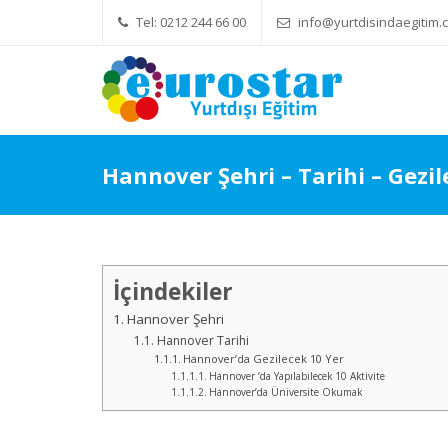
Tel: 0212 244 66 00
info@yurtdisindaegitim.c
Yök Denkliği Önemli
Eğitim Ücretleri
Hannover Şehri – Tarihi – Gezil
İçindekiler
Hannover Şehri
Hannover Tarihi
Hannover’da Gezilecek 10 Yer
Hannover ‘da Yapılabilecek 10 Aktivite
Hannover’da Üniversite Okumak