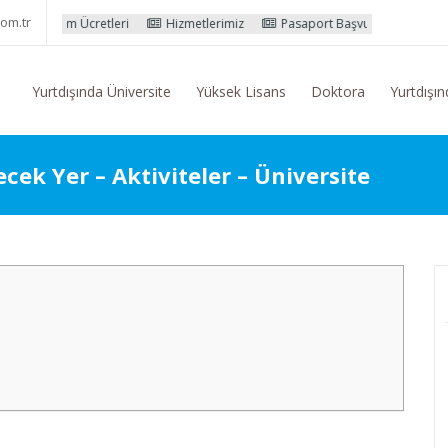
om.tr
Hizmetlerimiz
Pasaport Başvuru İşlemleri
Yurtdışı Eğitim Konus
Yurtdışında Üniversite
Yüksek Lisans
Doktora
Yurtdışın
ecek Yer – Aktiviteler – Üniversite