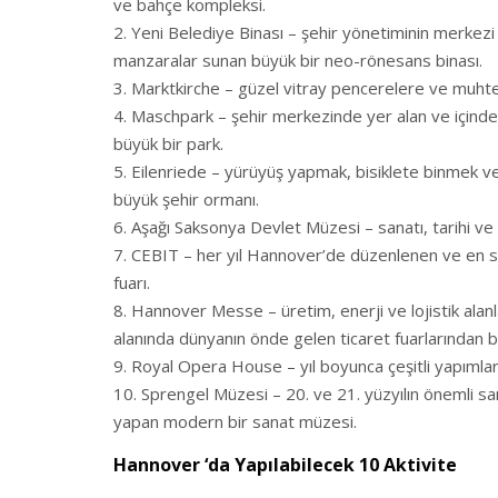
ve bahçe kompleksi.
Yeni Belediye Binası – şehir yönetiminin merkezi
manzaralar sunan büyük bir neo-rönesans binası.
Marktkirche – güzel vitray pencerelere ve muhteşe
Maschpark – şehir merkezinde yer alan ve içinde bi
büyük bir park.
Eilenriede – yürüyüş yapmak, bisiklete binmek ve 
büyük şehir ormanı.
Aşağı Saksonya Devlet Müzesi – sanatı, tarihi ve 
CEBIT – her yıl Hannover’de düzenlenen ve en son d
fuarı.
Hannover Messe – üretim, enerji ve lojistik alanla
alanında dünyanın önde gelen ticaret fuarlarından bi
Royal Opera House – yıl boyunca çeşitli yapımlar
Sprengel Müzesi – 20. ve 21. yüzyılın önemli san
yapan modern bir sanat müzesi.
Hannover ‘da Yapılabilecek 10 Aktivite