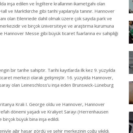
lda inşa edilen ve İngiltere krallarının ikametgahı olan
l ve Marktkirche gibi tarihi yapılarıyla tanınır. Hannover
nı olan Eilenriede dahil olmak üzere çok sayıda park ve
m merkezidir ve birçok üniversiteye ve araştırma kurumuna
e Hannover Messe gibi büyük ticaret fuarlarına ev sahipliği
 bir tarihe sahiptir. Tarihi kayıtlarda ilk kez 9. yüzyılda
icaret merkezi olarak gelişmiştir. 16. yüzyılda Hannover,
r saray olan Leineschloss’u inşa eden Brunswick-Lüneburg
itanya Kralı I. George oldu ve Hannover, Hannover
ir refah dönemi yaşadı ve Kraliyet Sarayı (Herrenhausen
 birçok büyük bina inşa edildi.
yle ağır hasar gördü ve şehir merkezinin çoğu yıkıldı.