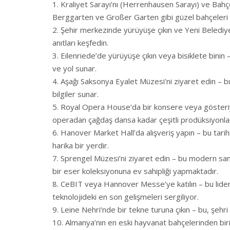
Kraliyet Sarayı’nı (Herrenhausen Sarayı) ve Bahçe
Berggarten ve Großer Garten gibi güzel bahçeleri 
Şehir merkezinde yürüyüşe çıkın ve Yeni Belediye 
anıtları keşfedin.
Eilenriede’de yürüyüşe çıkın veya bisiklete binin
ve yol sunar.
Aşağı Saksonya Eyalet Müzesi’ni ziyaret edin – bu
bilgiler sunar.
Royal Opera House’da bir konsere veya gösteriye 
operadan çağdaş dansa kadar çeşitli prodüksiyonlar
Hanover Market Hall’da alışveriş yapın – bu tarihi
harika bir yerdir.
Sprengel Müzesi’ni ziyaret edin – bu modern sanat
bir eser koleksiyonuna ev sahipliği yapmaktadır.
CeBIT veya Hannover Messe’ye katılın – bu lider t
teknolojideki en son gelişmeleri sergiliyor.
Leine Nehri’nde bir tekne turuna çıkın – bu, şehri
Almanya’nın en eski hayvanat bahçelerinden bir