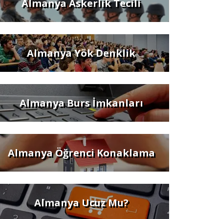
Almanya Askerlik Tecili
Almanya Yök Denklik
Almanya Burs İmkanları
Almanya Öğrenci Konaklama
Almanya Ucuz Mu?