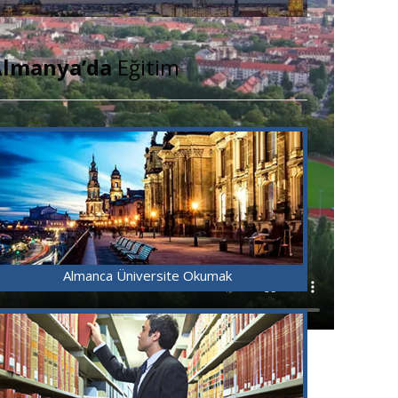
lmanya’da
Eğitim
Almanca Üniversite Okumak