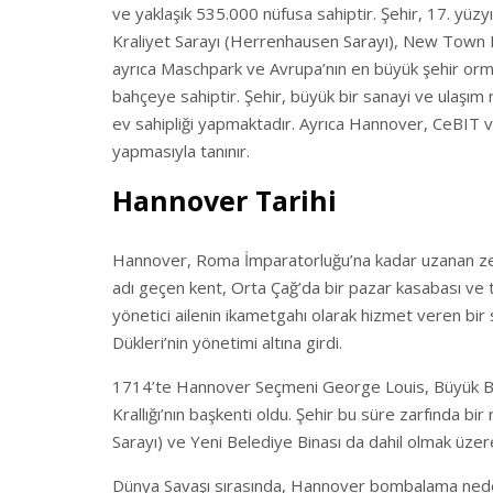
ve yaklaşık 535.000 nüfusa sahiptir. Şehir, 17. yüzyı
Kraliyet Sarayı (Herrenhausen Sarayı), New Town Hal
ayrıca Maschpark ve Avrupa’nın en büyük şehir orma
bahçeye sahiptir. Şehir, büyük bir sanayi ve ulaşı
ev sahipliği yapmaktadır. Ayrıca Hannover, CeBIT v
yapmasıyla tanınır.
Hannover Tarihi
Hannover, Roma İmparatorluğu’na kadar uzanan zengin
adı geçen kent, Orta Çağ’da bir pazar kasabası ve t
yönetici ailenin ikametgahı olarak hizmet veren bi
Dükleri’nin yönetimi altına girdi.
1714’te Hannover Seçmeni George Louis, Büyük Br
Krallığı’nın başkenti oldu. Şehir bu süre zarfında b
Sarayı) ve Yeni Belediye Binası da dahil olmak üzere
Dünya Savaşı sırasında, Hannover bombalama nedeni