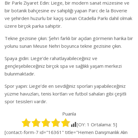
Bir Parkı Ziyaret Edin: Liege, bir modern sanat müzesine ve
bir botanik bahçesine ev sahipliği yapan Parc de la Boverie
ve şehirden huzurlu bir kaçış sunan Citadella Parkı dahil olmak
üzere birçok parka sahiptir.
Tekne gezisine çıkın: Şehri farklı bir açıdan görmenin harika bir
yolunu sunan Meuse Nehri boyunca tekne gezisine çıkın.
Spaya gidin: Liege’de rahatlayabileceğiniz ve
gençleşebileceğiniz birçok spa ve sağlıklı yaşam merkezi
bulunmaktadır.
Spor yapın: Liege’de en sevdiğiniz sporları yapabileceğiniz
yüzme havuzları, tenis kortları ve futbol sahaları gibi çeşitli
spor tesisleri vardır.
Puanla
[OY:
1
Ortalama:
5
]
[contact-form-7 id="16361" title="Hemen Danışmanlık Alın