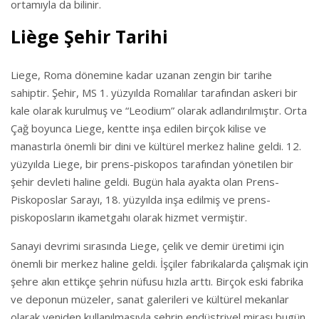
ortamıyla da bilinir.
Liège Şehir Tarihi
Liege, Roma dönemine kadar uzanan zengin bir tarihe
sahiptir. Şehir, MS 1. yüzyılda Romalılar tarafından askeri bir
kale olarak kurulmuş ve “Leodium” olarak adlandırılmıştır. Orta
Çağ boyunca Liege, kentte inşa edilen birçok kilise ve
manastırla önemli bir dini ve kültürel merkez haline geldi. 12.
yüzyılda Liege, bir prens-piskopos tarafından yönetilen bir
şehir devleti haline geldi. Bugün hala ayakta olan Prens-
Piskoposlar Sarayı, 18. yüzyılda inşa edilmiş ve prens-
piskoposların ikametgahı olarak hizmet vermiştir.
Sanayi devrimi sırasında Liege, çelik ve demir üretimi için
önemli bir merkez haline geldi. İşçiler fabrikalarda çalışmak için
şehre akın ettikçe şehrin nüfusu hızla arttı. Birçok eski fabrika
ve deponun müzeler, sanat galerileri ve kültürel mekanlar
olarak yeniden kullanılmasıyla şehrin endüstriyel mirası bugün