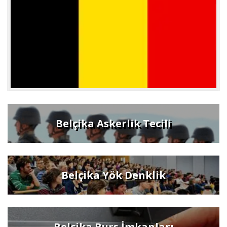
Belçika Askerlik Tecili
Belçika Yök Denklik
Belçika Burs İmkanları