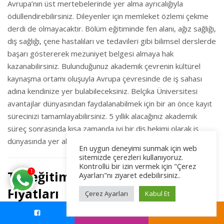
Avrupa’nın üst mertebelerinde yer alma ayrıcalığıyla
ödüllendirebilirsiniz. Dileyenler için memleket özlemi çekme
derdi de olmayacaktır. Bölüm eğitiminde fen alanı, ağız sağlığı,
diş sağlığı, çene hastalıları ve tedavileri gibi bilimsel derslerde
başarı göstererek mezuniyet belgesi almaya hak
kazanabilirsiniz. Bulunduğunuz akademik çevrenin kültürel
kaynaşma ortamı oluşuyla Avrupa çevresinde de iş sahası
adına kendinize yer bulabileceksiniz. Belçika Üniversitesi
avantajlar dünyasından faydalanabilmek için bir an önce kayıt
sürecinizi tamamlayabilirsiniz. 5 yıllık alacağınız akademik
süreç sonrasında kısa zamanda iyi bir diş hekimi olarak iş
dünyasında yer alabileceksiniz.
En uygun deneyimi sunmak için web
sitemizde çerezleri kullanıyoruz.
Kontrollü bir izin vermek için "Çerez
1
Tıp eğitimi veren üniversiteler ve
Ayarları"nı ziyaret edebilirsiniz..
Fiyatları
Çerez Ayarları
Kabul Et
Tıp eğitiminden faydalanmak için Avrupa ülkelerinden birinde