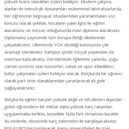
yüksek lisans olanakları sizleri bekliyor. Modern çalışma
alanları ile teknolojik donanımları mükemmel laboratuarlarda,
her öğrencinin bilgisayar cihazlarından yararlanmaları söz
konusu olacak şekilde, hocaların yakın ilgisi ile eğitim
alacaksınız ve mezun olduğunuzda mavi diploma alacaksınız.
Diplomanız sayesinde tüm Avrupa Birliği ülkelerinde
çalışabilirsiniz. Ülkemizde YÖK denkliği konusunda çok
avantajlı olacaksınız. Kampus içinde sosyal yaşamdan da
memnun kalacaksınız. Derslerinizle ilgilenme yanında, çoğu
zaman ücretsiz olan konserler, sanat ve spor etkinlikleri,
kültür çalışmaları sizleri bekliyor olacak. Belçika’da bir öğrenci
olarak part time olanaklarından yararlanarak ek gelir
sağlayabilirsiniz.
Belçika’da eğitim harçları yüksek değil ve AB ülkeleri dışından
gelen öğrencilere bir miktar daha yüksek harç rakamları
uygulanmakla birlikte, kesinlikle fazla fark olmaması kuraldır.
Bu nedenle, ekonomik harç ödemeleri ile karşılaşacaksınız.
800 EURO’dan başlayarak, kamu üniversiteleri ile özel