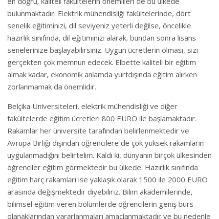
en doğru, kaliteli fakültelerin önemlileri de bu ülkede
bulunmaktadır. Elektrik mühendisliği fakültelerinde, dört
senelik eğitiminizi, dil seviyeniz yeterli değilse, öncelikle
hazırlık sınıfında, dil eğitiminizi alarak, bundan sonra lisans
senelerinize başlayabilirsiniz. Uygun ücretlerin olması, sizi
gerçekten çok memnun edecek. Elbette kaliteli bir eğitim
almak kadar, ekonomik anlamda yurtdışında eğitim alırken
zorlanmamak da önemlidir.
Belçika Üniversiteleri, elektrik mühendisliği ve diğer
fakültelerde eğitim ücretleri 800 EURO ile başlamaktadır.
Rakamlar her üniversite tarafından belirlenmektedir ve
Avrupa Birliği dışından öğrencilere de çok yüksek rakamların
uygulanmadığını belirtelim. Kaldı ki, dünyanın birçok ülkesinden
öğrenciler eğitim görmektedir bu ülkede. Hazırlık sınıfında
eğitim harç rakamları ise yaklaşık olarak 1500 ile 2000 EURO
arasında değişmektedir diyebiliriz. Bilim akademilerinde,
bilimsel eğitim veren bölümlerde öğrencilerin geniş burs
olanaklarından yararlanmaları amaçlanmaktadır ve bu nedenle