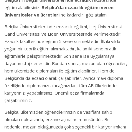
Belçika’nın seçkin üniversitelerinde eczacılık fakültesinde
eğitim alabilirsiniz.
Belçika’da eczacılık eğitimi veren
üniversiteler ve ücretleri
ne kadardır, göz atalım.
Belçika Üniversiteleri’nde eczacılık eğitimi, Liej Üniversitesi,
Gand Üniversitesi ve Lioen Üniversitesi’nde verilmektedir.
Ezacılık fakültesinde eğitim 5 sene sürmektedir. İlk iki yılda
yoğun bir teorik eğitim alınmaktadır, kalan iki sene pratik
eğitimlerle pekiştirilmektedir. Son sene ise uygulamaya
dayanan staj senesidir. Bundan sonra, mezun olan öğrenciler,
hem ülkemizde diplomaları ile eğitim alabilirler. Hem de
Belçika’da da eczacı olarak çalışabilirler. Ayrıca mavi diploma
özelliğinde diplomanızı alacağınızdan, tüm AB ülkelerinde
kariyerinizi yapabilirsiniz. Önemli ecza firmalarında
çalışabilirsiniz.
Belçika, ülkemizden öğrencilerimizin de vasıflara sahip
olmaları noktasında, eczane açmaları mümkündür. Bu
nedenle, mezun olduğunuzda çok seçenekli bir kariyer imkanı