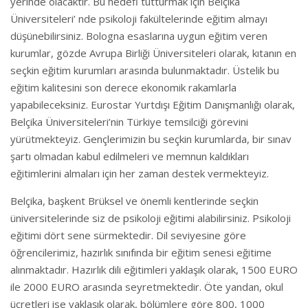
yerinde olacaktır. Bu hedefi tutturmak için Belçika
Üniversiteleri’ nde psikoloji fakültelerinde eğitim almayı
düşünebilirsiniz. Bologna esaslarına uygun eğitim veren
kurumlar, gözde Avrupa Birliği Üniversiteleri olarak, kıtanın en
seçkin eğitim kurumları arasında bulunmaktadır. Üstelik bu
eğitim kalitesini son derece ekonomik rakamlarla
yapabileceksiniz. Eurostar Yurtdışı Eğitim Danışmanlığı olarak,
Belçika Üniversiteleri’nin Türkiye temsilciği görevini
yürütmekteyiz. Gençlerimizin bu seçkin kurumlarda, bir sınav
şartı olmadan kabul edilmeleri ve memnun kaldıkları
eğitimlerini almaları için her zaman destek vermekteyiz.
Belçika, başkent Brüksel ve önemli kentlerinde seçkin
üniversitelerinde siz de psikoloji eğitimi alabilirsiniz. Psikoloji
eğitimi dört sene sürmektedir. Dil seviyesine göre
öğrencilerimiz, hazırlık sınıfında bir eğitim senesi eğitime
alınmaktadır. Hazırlık dili eğitimleri yaklaşık olarak, 1500 EURO
ile 2000 EURO arasında seyretmektedir. Öte yandan, okul
ücretleri ise yaklaşık olarak, bölümlere göre 800, 1000