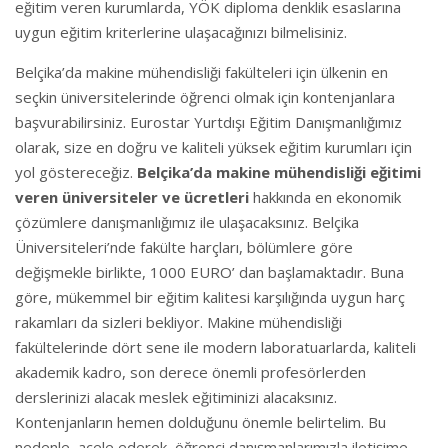
eğitim veren kurumlarda, YÖK diploma denklik esaslarına
uygun eğitim kriterlerine ulaşacağınızı bilmelisiniz.
Belçika’da makine mühendisliği fakülteleri için ülkenin en
seçkin üniversitelerinde öğrenci olmak için kontenjanlara
başvurabilirsiniz. Eurostar Yurtdışı Eğitim Danışmanlığımız
olarak, size en doğru ve kaliteli yüksek eğitim kurumları için
yol göstereceğiz.
Belçika’da makine mühendisliği eğitimi
veren üniversiteler ve ücretleri
hakkında en ekonomik
çözümlere danışmanlığımız ile ulaşacaksınız. Belçika
Üniversiteleri’nde fakülte harçları, bölümlere göre
değişmekle birlikte, 1000 EURO’ dan başlamaktadır. Buna
göre, mükemmel bir eğitim kalitesi karşılığında uygun harç
rakamları da sizleri bekliyor. Makine mühendisliği
fakültelerinde dört sene ile modern laboratuarlarda, kaliteli
akademik kadro, son derece önemli profesörlerden
derslerinizi alacak meslek eğitiminizi alacaksınız.
Kontenjanların hemen dolduğunu önemle belirtelim. Bu
nedenle, acele ederek, öğrenci danışmanlarımızla iletişime