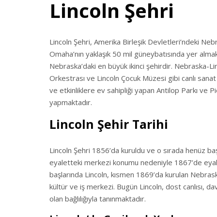
Lincoln Şehri
Lincoln Şehri, Amerika Birleşik Devletleri’ndeki Ne
Omaha’nın yaklaşık 50 mil güneybatısında yer almakta
Nebraska’daki en büyük ikinci şehirdir. Nebraska-Li
Orkestrası ve Lincoln Çocuk Müzesi gibi canlı sanat v
ve etkinliklere ev sahipliği yapan Antilop Parkı ve 
yapmaktadır.
Lincoln Şehir Tarihi
Lincoln Şehri 1856’da kuruldu ve o sırada henüz ba
eyaletteki merkezi konumu nedeniyle 1867’de eyalet b
başlarında Lincoln, kısmen 1869’da kurulan Nebrask
kültür ve iş merkezi. Bugün Lincoln, dost canlısı, d
olan bağlılığıyla tanınmaktadır.