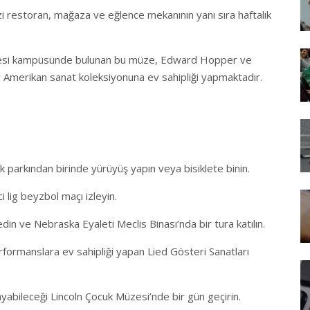
dizi restoran, mağaza ve eğlence mekanının yanı sıra haftalık
itesi kampüsünde bulunan bu müze, Edward Hopper ve
r Amerikan sanat koleksiyonuna ev sahipliği yapmaktadır.
 parkından birinde yürüyüş yapın veya bisiklete binin.
 lig beyzbol maçı izleyin.
n ve Nebraska Eyaleti Meclis Binası’nda bir tura katılın.
erformanslara ev sahipliği yapan Lied Gösteri Sanatları
nayabileceği Lincoln Çocuk Müzesi’nde bir gün geçirin.