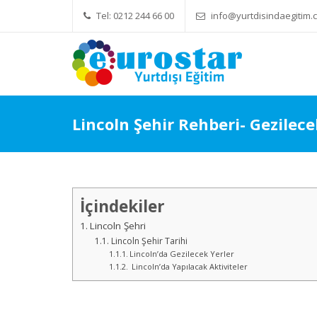
Tel: 0212 244 66 00
info@yurtdisindaegitim.c
Yök Denkliği Önemli
Eğitim Ücre
Lincoln Şehir Rehberi- Gezilece
İçindekiler
Lincoln Şehri
Lincoln Şehir Tarihi
Lincoln’da Gezilecek Yerler
Lincoln’da Yapılacak Aktiviteler