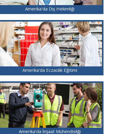
Amerika'da Diş Hekimliği
Amerika'da Eczacılık Eğitimi
Amerika'da İnşaat Mühendisliği