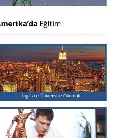
merika’da
Eğitim
İngilizce Üniversite Okumak