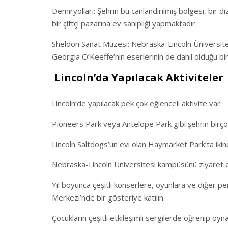
Demiryolları: Şehrin bu canlandırılmış bölgesi, bir 
bir çiftçi pazarına ev sahipliği yapmaktadır.
Sheldon Sanat Müzesi: Nebraska-Lincoln Ünivers
Georgia O’Keeffe’nin eserlerinin de dahil olduğu bi
Lincoln’da Yapılacak Aktiviteler
Lincoln’de yapılacak pek çok eğlenceli aktivite var:
Pioneers Park veya Antelope Park gibi şehrin birçok
Lincoln Saltdogs’un evi olan Haymarket Park’ta ikinci
Nebraska-Lincoln Üniversitesi kampüsünü ziyaret edi
Yıl boyunca çeşitli konserlere, oyunlara ve diğer p
Merkezi’nde bir gösteriye katılın.
Çocukların çeşitli etkileşimli sergilerde öğrenip oy