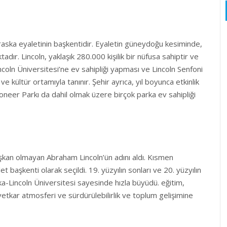
braska eyaletinin başkentidir. Eyaletin güneydoğu kesiminde,
dır. Lincoln, yaklaşık 280.000 kişilik bir nüfusa sahiptir ve
ncoln Üniversitesi’ne ev sahipliği yapması ve Lincoln Senfoni
e kültür ortamıyla tanınır. Şehir ayrıca, yıl boyunca etkinlik
Pioneer Parkı da dahil olmak üzere birçok parka ev sahipliği
şkan olmayan Abraham Lincoln’ün adını aldı. Kısmen
aşkenti olarak seçildi. 19. yüzyılın sonları ve 20. yüzyılın
a-Lincoln Üniversitesi sayesinde hızla büyüdü. eğitim,
avetkar atmosferi ve sürdürülebilirlik ve toplum gelişimine