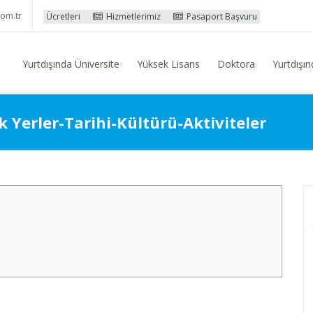
om.tr
tleri
Hizmetlerimiz
Pasaport Başvuru İşlemleri
Yurtdışı Eğit
Yurtdışında Üniversite
Yüksek Lisans
Doktora
Yurtdışın
k Yerler-Tarihi-Kültürü-Aktiviteler