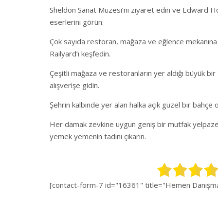
Sheldon Sanat Müzesi’ni ziyaret edin ve Edward Ho
eserlerini görün.
Çok sayıda restoran, mağaza ve eğlence mekanına ev 
Railyard’ı keşfedin.
Çeşitli mağaza ve restoranların yer aldığı büyük bir
alışverişe gidin.
Şehrin kalbinde yer alan halka açık güzel bir bahçe 
Her damak zevkine uygun geniş bir mutfak yelpaze
yemek yemenin tadını çıkarın.
[contact-form-7 id="16361" title="Hemen Danışman