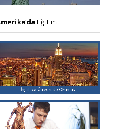
merika’da
Eğitim
İngilizce Üniversite Okumak