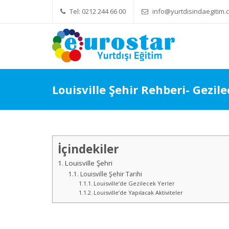
Tel: 0212 244 66 00
info@yurtdisindaegitim.c
Yök Denkliği Önemli
Eğitim Ücretleri
Louisville Şehir Rehberi- Gezil
İçindekiler
Louisville Şehri
Louisville Şehir Tarihi
Louisville’de Gezilecek Yerler
Louisville’de Yapılacak Aktiviteler