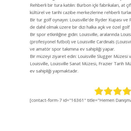
Rehberli bir tura katılın: Burbon içki fabrikaları, at ç
kültürel ve tarihi cazibe merkezlerine rehberli turla
Bir tur golf oynayın: Louisville’de Ryder Kupası ve
de dahil olmak üzere bir dizi halka açık ve özel golf 
Bir spor etkinliğine gidin: Louisville, aralarında Louis
(profesyonel futbol) ve Louisville Cardinals (Louisvi
ve amatör spor takımına ev sahipliği yapar.
Bir müzeyi ziyaret edin: Louisville Slugger Müzesi
Louisville, Louisville Sanat Müzesi, Frazier Tarih M
ev sahipliği yapmaktadır.
[contact-form-7 id="16361" title="Hemen Danışman