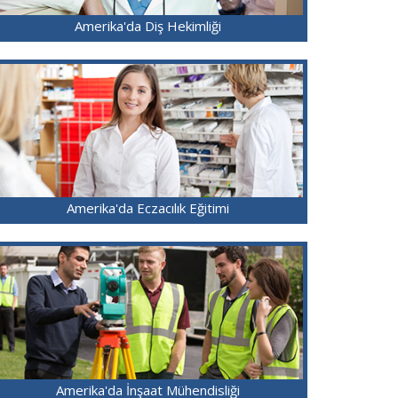
Amerika'da Diş Hekimliği
Amerika'da Eczacılık Eğitimi
Amerika'da İnşaat Mühendisliği