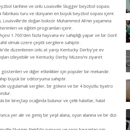
yzbol tarihine ve ünlü Louisville Slugger beyzbol sopası
sa fabrikası turu ve dünyanın en büyük beyzbol sopası içerir.
, Louisville’de doğan boksör Muhammed Ali’nin yaşamına
sterimleri ve eğitim programları içerir.
çesi 1.700’den fazla hayvana ev sahipliği yapar ve bir Goril
ahil olmak üzere çeşitli sergilere sahiptir.
ville’de düzenlenen ünlü at yarışı Kentucky Derby’ye ev
yarışları izleyebilir ve Kentucky Derby Müzesi’ni ziyaret
o gösterileri ve diğer etkinlikler için popüler bir mekandır.
hip büyük bir oditoryuma sahiptir.
de uygulamalı sergiler, bir gökevi ve bir 4 boyutlu tiyatro
ondur.
i bir kireçtaşı ocağında bulunur ve çelik halatlar, halat
ca yer alır ve geniş bir yeşil alana, oyun alanına ve bir dizi
ouisville Slugger Field’da oynuyor ve spor hayranları için