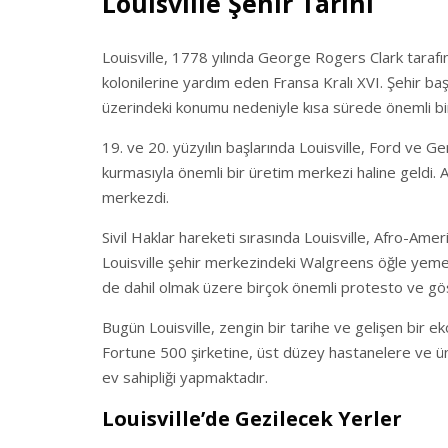
Louisville Şehir Tarihi
Louisville, 1778 yılında George Rogers Clark taraf
kolonilerine yardım eden Fransa Kralı XVI. Şehir baş
üzerindeki konumu nedeniyle kısa sürede önemli bir
19. ve 20. yüzyılın başlarında Louisville, Ford ve Ge
kurmasıyla önemli bir üretim merkezi haline geldi. 
merkezdi.
Sivil Haklar hareketi sırasında Louisville, Afro-Ameri
Louisville şehir merkezindeki Walgreens öğle yeme
de dahil olmak üzere birçok önemli protesto ve gös
Bugün Louisville, zengin bir tarihe ve gelişen bir ekon
Fortune 500 şirketine, üst düzey hastanelere ve üni
ev sahipliği yapmaktadır.
Louisville’de Gezilecek Yerler