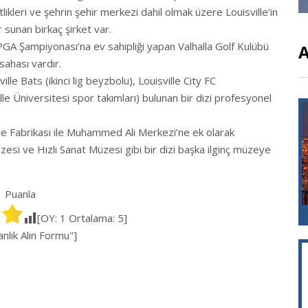
iftlikleri ve şehrin şehir merkezi dahil olmak üzere Louisville’in
r sunan birkaç şirket var.
 PGA Şampiyonası’na ev sahipliği yapan Valhalla Golf Kulübü
A
sahası vardır.
ville Bats (ikinci lig beyzbolu), Louisville City FC
lle Üniversitesi spor takımları) bulunan bir dizi profesyonel
 ve Fabrikası ile Muhammed Ali Merkezi’ne ek olarak
üzesi ve Hızlı Sanat Müzesi gibi bir dizi başka ilginç müzeye
Puanla
[OY:
1
Ortalama:
5
]
lık Alın Formu"]