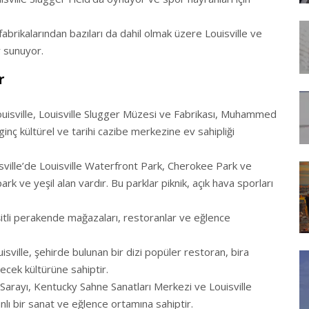
ki fabrikalarından bazıları da dahil olmak üzere Louisville ve
r sunuyor.
r
 Louisville, Louisville Slugger Müzesi ve Fabrikası, Muhammed
lginç kültürel ve tarihi cazibe merkezine ev sahipliği
ouisville’de Louisville Waterfront Park, Cherokee Park ve
 ve yeşil alan vardır. Bu parklar piknik, açık hava sporları
Çeşitli perakende mağazaları, restoranlar ve eğlence
uisville, şehirde bulunan bir dizi popüler restoran, bira
içecek kültürüne sahiptir.
e Sarayı, Kentucky Sahne Sanatları Merkezi ve Louisville
nlı bir sanat ve eğlence ortamına sahiptir.