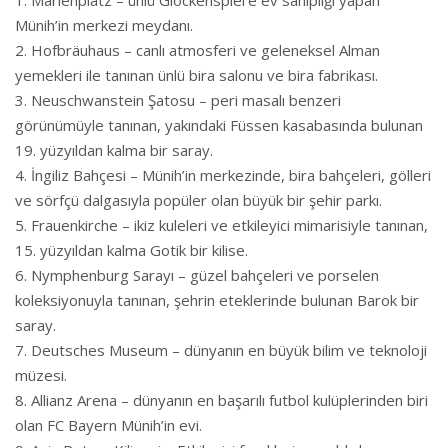
Marienplatz – ünlü Glockenspiel’e ev sahipliği yapan
Münih’in merkezi meydanı.
Hofbräuhaus – canlı atmosferi ve geleneksel Alman
yemekleri ile tanınan ünlü bira salonu ve bira fabrikası.
Neuschwanstein Şatosu – peri masalı benzeri
görünümüyle tanınan, yakındaki Füssen kasabasında bulunan
19. yüzyıldan kalma bir saray.
İngiliz Bahçesi – Münih’in merkezinde, bira bahçeleri, gölleri
ve sörfçü dalgasıyla popüler olan büyük bir şehir parkı.
Frauenkirche – ikiz kuleleri ve etkileyici mimarisiyle tanınan,
15. yüzyıldan kalma Gotik bir kilise.
Nymphenburg Sarayı – güzel bahçeleri ve porselen
koleksiyonuyla tanınan, şehrin eteklerinde bulunan Barok bir
saray.
Deutsches Museum – dünyanın en büyük bilim ve teknoloji
müzesi.
Allianz Arena – dünyanın en başarılı futbol kulüplerinden biri
olan FC Bayern Münih’in evi.