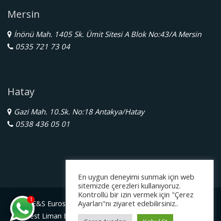
Mersin
İnönü Mah. 1405 Sk. Ümit Sitesi A Blok No:43/A Mersin
0535 721 73 04
Hatay
Gazi Mah. 10.Sk. No:18 Antakya/Hatay
0538 436 05 01
En uygun deneyimi sunmak için web
sitemizde çerezleri kullanıyoruz.
Kontrollü bir izin vermek için "Çerez
1
Ayarları"nı ziyaret edebilirsiniz..
E&S Eurostar Yurtdışı Eğitim Danışmanlığı Ltd. Şti.
Serbest Liman Bölge Müdürlüğü Gazimagosa / Kuzey Kıbrıs