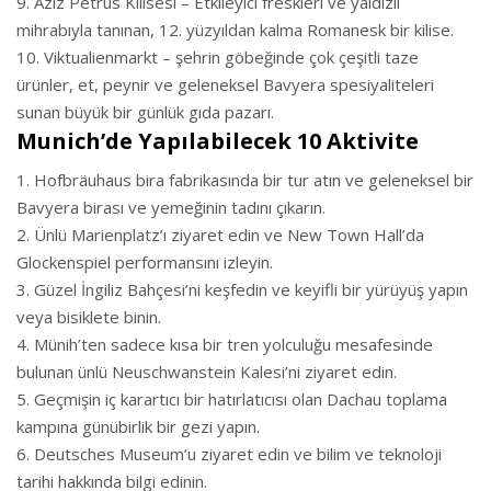
Aziz Petrus Kilisesi – Etkileyici freskleri ve yaldızlı
mihrabıyla tanınan, 12. yüzyıldan kalma Romanesk bir kilise.
Viktualienmarkt – şehrin göbeğinde çok çeşitli taze
ürünler, et, peynir ve geleneksel Bavyera spesiyaliteleri
sunan büyük bir günlük gıda pazarı.
Munich’de Yapılabilecek 10 Aktivite
Hofbräuhaus bira fabrikasında bir tur atın ve geleneksel bir
Bavyera birası ve yemeğinin tadını çıkarın.
Ünlü Marienplatz’ı ziyaret edin ve New Town Hall’da
Glockenspiel performansını izleyin.
Güzel İngiliz Bahçesi’ni keşfedin ve keyifli bir yürüyüş yapın
veya bisiklete binin.
Münih’ten sadece kısa bir tren yolculuğu mesafesinde
bulunan ünlü Neuschwanstein Kalesi’ni ziyaret edin.
Geçmişin iç karartıcı bir hatırlatıcısı olan Dachau toplama
kampına günübirlik bir gezi yapın.
Deutsches Museum’u ziyaret edin ve bilim ve teknoloji
tarihi hakkında bilgi edinin.