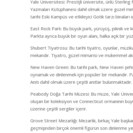
Yale Üniversitesi: Prestijli üniversite, ünlü Sterli
Yazmaları Kütüphanesi dahil olmak üzere güzel mima
tarihi Eski Kampüs ve etkileyici Gotik tarzı binaları 
East Rock Park: Bu büyük park, yürüyüş, piknik ve kuş
Parkta ayrıca büyük bir oyun alanı, halka açık bir y
Shubert Tiyatrosu: Bu tarihi tiyatro, oyunlar, müzika
mekandır. Tiyatro, güzel mimarisi ve mükemmel akust
New Haven Green: Bu tarihi park, New Haven şehir 
oynamak ve dinlenmek için popüler bir mekandır. Pa
Anıtı dahil olmak üzere çeşitli anıtlar bulunmaktadır.
Peabody Doğa Tarihi Müzesi: Bu müze, Yale Üniver
oluşan bir koleksiyon ve Connecticut ormanının büyü
üzerine çeşitli sergiler içerir.
Grove Street Mezarlığı: Mezarlık, birkaç Yale başk
geçmişinden birçok önemli figürün son dinlenme yer