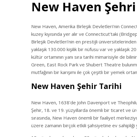
New Haven Şehri
New Haven, Amerika Birleşik Devletleri’nin Connecti
kuzey kıyısında yer alır ve Connecticut’taki (Bridg
Birleşik Devletleri’nin en prestijli üniversitelerinden 
yaklaşık 130.000 kişilik bir nüfusu var ve yaklaşık 20
kültür ortamının yanı sıra tarihi mimarisiyle de bili
Green, East Rock Park ve Shubert Theatre bulunmakt
mutfağının bir karışımı ile çok çeşitli bir yemek ortam
New Haven Şehir Tarihi
New Haven, 1638’de John Davenport ve Theophilus Ea
Şehir, 18. ve 19. yüzyıllarda önemli bir ticaret ve 
sırasında, New Haven önemli bir faaliyet merkezi
üzere zamanın birçok etkili şahsiyetine ev sahipliği