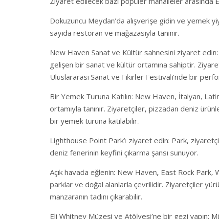
Ziyaret edilecek bazı popüler mahalleler arasında
Dokuzuncu Meydan’da alışverişe gidin ve yemek yiyin
sayıda restoran ve mağazasıyla tanınır.
New Haven Sanat ve Kültür sahnesini ziyaret edin: 
gelişen bir sanat ve kültür ortamına sahiptir. Ziya
Uluslararası Sanat ve Fikirler Festivali’nde bir perfo
Bir Yemek Turuna Katılın: New Haven, İtalyan, Latin 
ortamıyla tanınır. Ziyaretçiler, pizzadan deniz ürünl
bir yemek turuna katılabilir.
Lighthouse Point Park’ı ziyaret edin: Park, ziyaretçile
deniz fenerinin keyfini çıkarma şansı sunuyor.
Açık havada eğlenin: New Haven, East Rock Park, W
parklar ve doğal alanlarla çevrilidir. Ziyaretçiler yür
manzaranın tadını çıkarabilir.
Eli Whitney Müzesi ve Atölyesi’ne bir gezi yapın: M