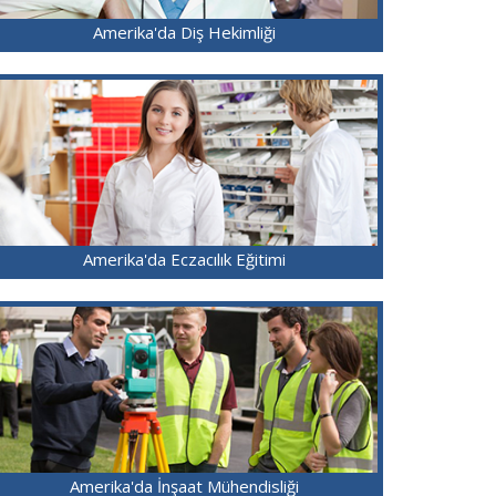
Amerika'da Diş Hekimliği
Amerika'da Eczacılık Eğitimi
Amerika'da İnşaat Mühendisliği