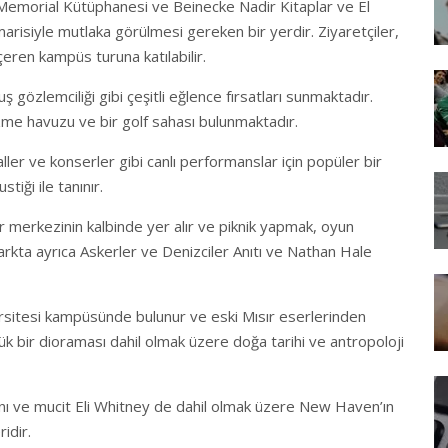
ng Memorial Kütüphanesi ve Beinecke Nadir Kitaplar ve El
risiyle mutlaka görülmesi gereken bir yerdir. Ziyaretçiler,
içeren kampüs turuna katılabilir.
 gözlemciliği gibi çeşitli eğlence fırsatları sunmaktadır.
üzme havuzu ve bir golf sahası bulunmaktadır.
ller ve konserler gibi canlı performanslar için popüler bir
iği ile tanınır.
merkezinin kalbinde yer alır ve piknik yapmak, oyun
rkta ayrıca Askerler ve Denizciler Anıtı ve Nathan Hale
sitesi kampüsünde bulunur ve eski Mısır eserlerinden
k bir dioraması dahil olmak üzere doğa tarihi ve antropoloji
anı ve mucit Eli Whitney de dahil olmak üzere New Haven’ın
idir.