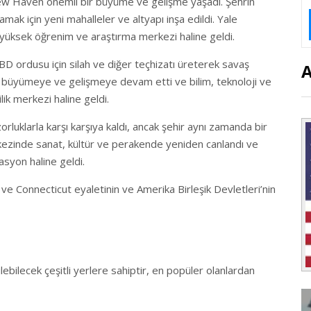
, New Haven önemli bir büyüme ve gelişme yaşadı. Şehrin
lamak için yeni mahalleler ve altyapı inşa edildi. Yale
üksek öğrenim ve araştırma merkezi haline geldi.
BD ordusu için silah ve diğer teçhizatı üreterek savaş
hir büyümeye ve gelişmeye devam etti ve bilim, teknoloji ve
lik merkezi haline geldi.
luklarla karşı karşıya kaldı, ancak şehir aynı zamanda bir
ezinde sanat, kültür ve perakende yeniden canlandı ve
nasyon haline geldi.
ve Connecticut eyaletinin ve Amerika Birleşik Devletleri’nin
lebilecek çeşitli yerlere sahiptir, en popüler olanlardan