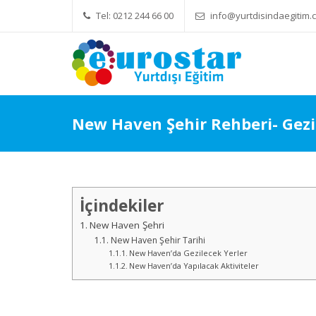
Tel: 0212 244 66 00
info@yurtdisindaegitim.c
Yök Denkliği Önemli
Eğitim Üc
New Haven Şehir Rehberi- Gezil
İçindekiler
New Haven Şehri
New Haven Şehir Tarihi
New Haven’da Gezilecek Yerler
New Haven’da Yapılacak Aktiviteler