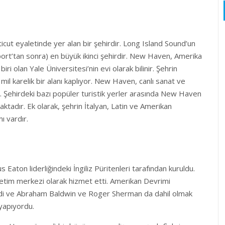
cut eyaletinde yer alan bir şehirdir. Long Island Sound’un
eport’tan sonra) en büyük ikinci şehirdir. New Haven, Amerika
biri olan Yale Üniversitesi’nin evi olarak bilinir. Şehrin
 mil karelik bir alanı kaplıyor. New Haven, canlı sanat ve
nir. Şehirdeki bazı popüler turistik yerler arasında New Haven
adır. Ek olarak, şehrin İtalyan, Latin ve Amerikan
ı vardır.
ton liderliğindeki İngiliz Püritenleri tarafından kuruldu.
üretim merkezi olarak hizmet etti. Amerikan Devrimi
ydi ve Abraham Baldwin ve Roger Sherman da dahil olmak
 yapıyordu.