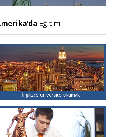
merika’da
Eğitim
İngilizce Üniversite Okumak