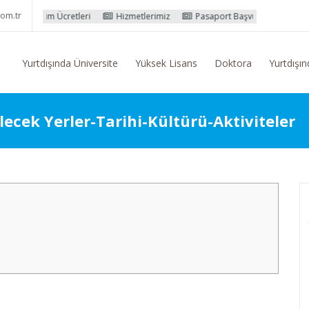
om.tr
retleri
Hizmetlerimiz
Pasaport Başvuru İşlemleri
Yurtdışı Eği
Yurtdışında Üniversite
Yüksek Lisans
Doktora
Yurtdışın
ecek Yerler-Tarihi-Kültürü-Aktiviteler