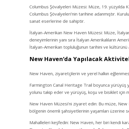
Columbus Şövalyeleri Müzesi: Müze, 19. yüzyılda Ka
Columbus Şövalyeleri’nin tarihine adanmıştır. Kuruluşun 
sanat eserlerine de sahiptir.
İtalyan-Amerikan New Haven Müzesi: Müze, İtalyan
deneyimlerinin yanı sıra İtalyan Amerikalıların Ame
İtalyan-Amerikan topluluğunun tarihini ve kültürünü 
New Haven’da Yapılacak Aktivite
New Haven, ziyaretçilerin ve yerel halkın eğlenmesi iç
Farmington Canal Heritage Trail boyunca yürüyüş yapı
yolunu takip eder ve yürüyüş, koşu ve bisiklet için m
New Haven Müzesi’ni ziyaret edin: Bu müze, New Hav
bölgenin önemli şahsiyetlerinin yaşamları üzerine se
Mahalleleri keşfedin: New Haven, her biri kendi kara