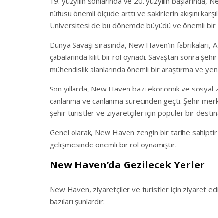
19. yüzyılın sonlarında ve 20. yüzyılın başlarında
nüfusu önemli ölçüde arttı ve sakinlerin akışını karşı
Üniversitesi de bu dönemde büyüdü ve önemli bir y
Dünya Savaşı sırasında, New Haven’ın fabrikaları, A
çabalarında kilit bir rol oynadı. Savaştan sonra şe
mühendislik alanlarında önemli bir araştırma ve yeni
Son yıllarda, New Haven bazı ekonomik ve sosyal zor
canlanma ve canlanma sürecinden geçti. Şehir merk
şehir turistler ve ziyaretçiler için popüler bir desti
Genel olarak, New Haven zengin bir tarihe sahiptir 
gelişmesinde önemli bir rol oynamıştır.
New Haven’da Gezilecek Yerler
New Haven, ziyaretçiler ve turistler için ziyaret edi
bazıları şunlardır: