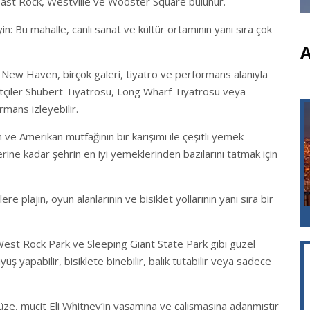
 East Rock, Westville ve Wooster Square bulunur.
: Bu mahalle, canlı sanat ve kültür ortamının yanı sıra çok
A
New Haven, birçok galeri, tiyatro ve performans alanıyla
retçiler Shubert Tiyatrosu, Long Wharf Tiyatrosu veya
rmans izleyebilir.
ve Amerikan mutfağının bir karışımı ile çeşitli yemek
erine kadar şehrin en iyi yemeklerinden bazılarını tatmak için
re plajın, oyun alanlarının ve bisiklet yollarının yanı sıra bir
est Rock Park ve Sleeping Giant State Park gibi güzel
üyüş yapabilir, bisiklete binebilir, balık tutabilir veya sadece
üze, mucit Eli Whitney’in yaşamına ve çalışmasına adanmıştır