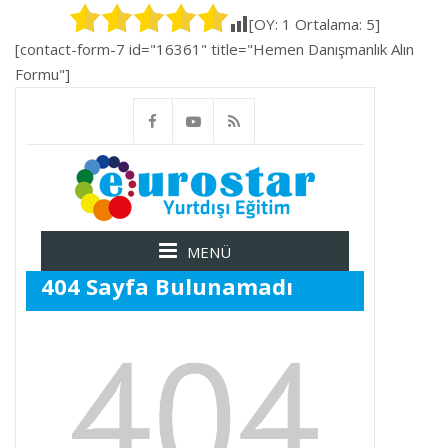
[OY:
1
Ortalama:
5
]
[contact-form-7 id="16361" title="Hemen Danışmanlık Alın
Formu"]