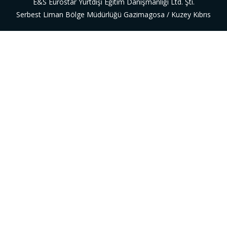
E&S Eurostar Yurtdışı Eğitim Danışmanlığı Ltd. Şti.
Serbest Liman Bölge Müdürlüğü Gazimagosa / Kuzey Kıbrıs