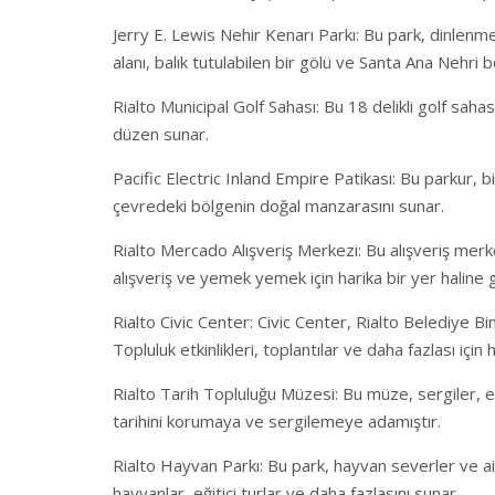
Jerry E. Lewis Nehir Kenarı Parkı: Bu park, dinlenme
alanı, balık tutulabilen bir gölü ve Santa Ana Nehri 
Rialto Municipal Golf Sahası: Bu 18 delikli golf sahas
düzen sunar.
Pacific Electric Inland Empire Patikası: Bu parkur, 
çevredeki bölgenin doğal manzarasını sunar.
Rialto Mercado Alışveriş Merkezi: Bu alışveriş mer
alışveriş ve yemek yemek için harika bir yer haline g
Rialto Civic Center: Civic Center, Rialto Belediye Bi
Topluluk etkinlikleri, toplantılar ve daha fazlası için 
Rialto Tarih Topluluğu Müzesi: Bu müze, sergiler, es
tarihini korumaya ve sergilemeye adamıştır.
Rialto Hayvan Parkı: Bu park, hayvan severler ve aile
hayvanlar, eğitici turlar ve daha fazlasını sunar.