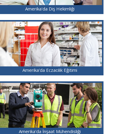
Amerika'da Diş Hekimliği
Amerika'da Eczacılık Eğitimi
Amerika'da İnşaat Mühendisliği