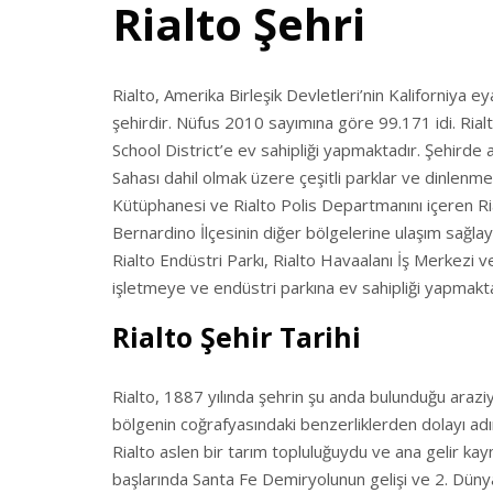
Rialto Şehri
Rialto, Amerika Birleşik Devletleri’nin Kaliforniya e
şehirdir. Nüfus 2010 sayımına göre 99.171 idi. Rial
School District’e ev sahipliği yapmaktadır. Şehirde 
Sahası dahil olmak üzere çeşitli parklar ve dinlenme a
Kütüphanesi ve Rialto Polis Departmanını içeren Ria
Bernardino İlçesinin diğer bölgelerine ulaşım sağla
Rialto Endüstri Parkı, Rialto Havaalanı İş Merkezi v
işletmeye ve endüstri parkına ev sahipliği yapmakta
Rialto Şehir Tarihi
Rialto, 1887 yılında şehrin şu anda bulunduğu araziyi 
bölgenin coğrafyasındaki benzerliklerden dolayı adın
Rialto aslen bir tarım topluluğuydu ve ana gelir kayn
başlarında Santa Fe Demiryolunun gelişi ve 2. Dünya