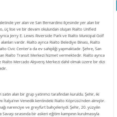
yaletinde yer alan ve San Bernardino ilçesinde yer alan bir
to, üç lise ve bir devam okulundan oluşan Rialto Unified
ayrıca Jerry E. Lewis Riverside Park ve Rialto Municipal Golf
lanları vardır. Rialto ayrıca Rialto Belediye Binası, Rialto
lto Civic Center’a da ev sahipliği yapmaktadır. Şehre, San
yan Rialto Transit Merkezi hizmet vermektedir. Rialto ayrıca
e Rialto Mercado Alışveriş Merkezi dahil olmak üzere bir dizi
dır.
satın alan bir grup yatırımcı tarafından kuruldu. Şehir, iki
ı İtalya’nın Venedik kentindeki Rialto Köprüsü’nden almıştır.
ağı narenciye ve greyfurt bahçeleriydi. Şehir, 20. yüzyılın
 Savaşı sırasında bir askeri eğitim kampının kurulmasıyla