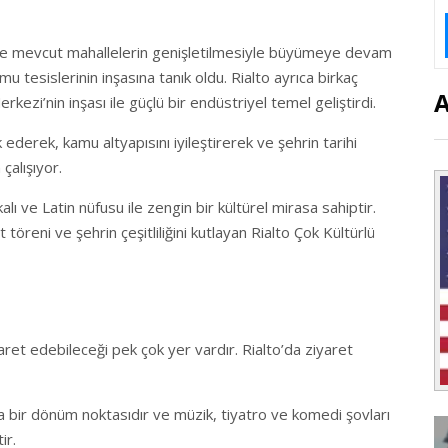
 ve mevcut mahallelerin genişletilmesiyle büyümeye devam
amu tesislerinin inşasına tanık oldu. Rialto ayrıca birkaç
kezi’nin inşası ile güçlü bir endüstriyel temel geliştirdi.
k ederek, kamu altyapısını iyileştirerek ve şehrin tarihi
çalışıyor.
kalı ve Latin nüfusu ile zengin bir kültürel mirasa sahiptir.
 töreni ve şehrin çeşitliliğini kutlayan Rialto Çok Kültürlü
aret edebileceği pek çok yer vardır. Rialto’da ziyaret
da bir dönüm noktasıdır ve müzik, tiyatro ve komedi şovları
ir.