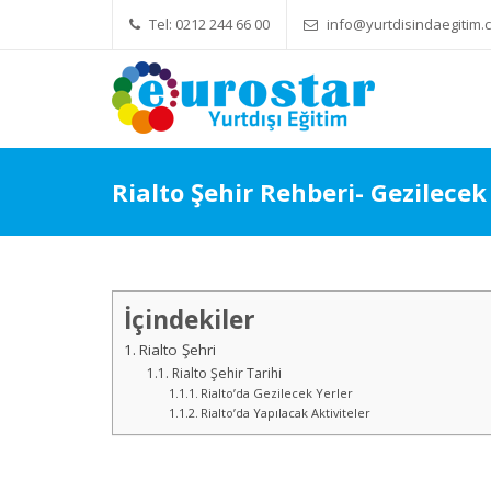
Tel: 0212 244 66 00
info@yurtdisindaegitim.c
Yök Denkliği Önemli
Eğitim Ücretl
Rialto Şehir Rehberi- Gezilecek
İçindekiler
Rialto Şehri
Rialto Şehir Tarihi
Rialto’da Gezilecek Yerler
Rialto’da Yapılacak Aktiviteler