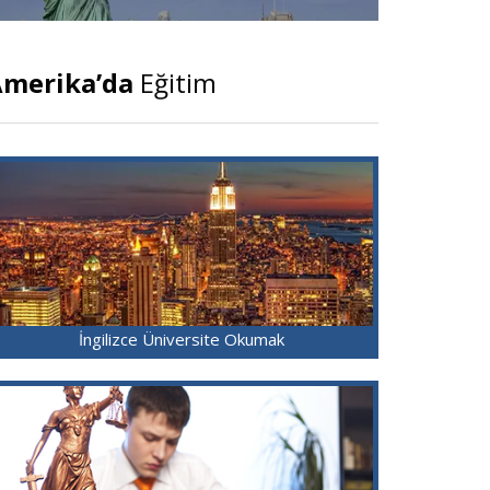
merika’da
Eğitim
İngilizce Üniversite Okumak