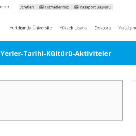
om.tr
eri
Hizmetlerimiz
Pasaport Başvuru İşlemleri
Yurtdışı Eğitim
Yurtdışında Üniversite
Yüksek Lisans
Doktora
Yurtdışın
 Yerler-Tarihi-Kültürü-Aktiviteler