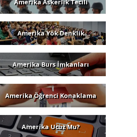
Amerika Askerlik Tecili
Amerika Yök Denklik
Amerika Burs İmkanları
Amerika Öğrenci Konaklama
Amerika Ucuz Mu?