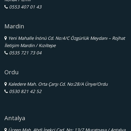
0553 407 01 43
Mardin
Yeni Mahalle İnönü Cd. No:4/C Özgürlük Meydanı – Rojhat
İletişim Mardin / Kızıltepe
0535 721 73 04
Ordu
Kaledere Mah. Orta Çarşı Cd. No:28/A Ünye/Ordu
0530 821 42 52
Antalya
Üçgen Mah. Abdi İpekçi Cad. No: 13/7 Muratpaşa / Antalya