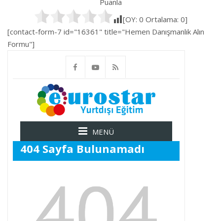
Puanla
[OY:
0
Ortalama:
0
]
[contact-form-7 id="16361" title="Hemen Danışmanlık Alın
Formu"]