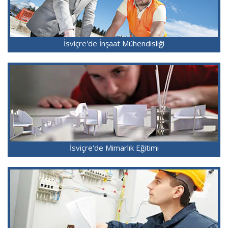
İsviçre'de İnşaat Mühendisliği
İsviçre'de Mimarlık Eğitimi