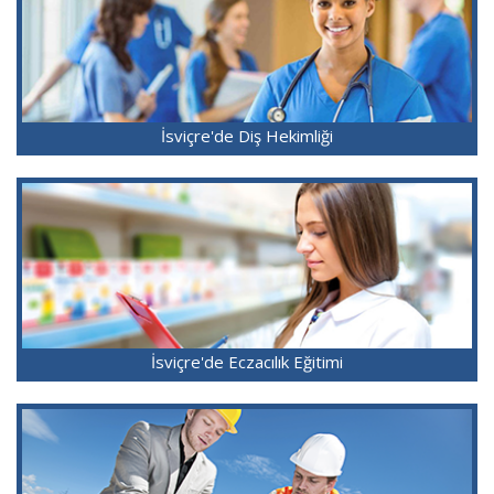
İsviçre'de Diş Hekimliği
İsviçre'de Eczacılık Eğitimi