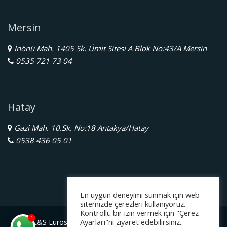
Mersin
İnönü Mah. 1405 Sk. Ümit Sitesi A Blok No:43/A Mersin
0535 721 73 04
Hatay
Gazi Mah. 10.Sk. No:18 Antakya/Hatay
0538 436 05 01
En uygun deneyimi sunmak için web
sitemizde çerezleri kullanıyoruz.
Kontrollü bir izin vermek için "Çerez
1
Ayarları"nı ziyaret edebilirsiniz..
E&S Eurostar Yurtdışı Eğitim Danışmanlığı Ltd. Şti.