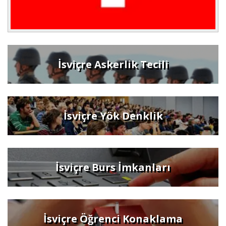
İsviçre Askerlik Tecili
İsviçre Yök Denklik
İsviçre Burs İmkanları
İsviçre Öğrenci Konaklama