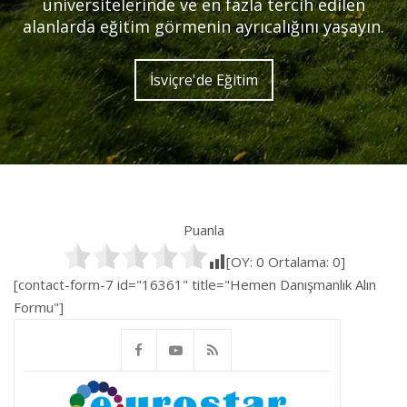
üniversitelerinde ve en fazla tercih edilen
alanlarda eğitim görmenin ayrıcalığını yaşayın.
İsviçre'de Eğitim
Puanla
[OY:
0
Ortalama:
0
]
[contact-form-7 id="16361" title="Hemen Danışmanlık Alın
Formu"]