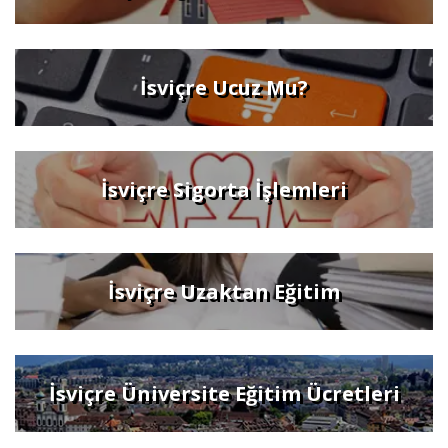
İsviçre Ucuz Mu?
İsviçre Sigorta İşlemleri
İsviçre Uzaktan Eğitim
İsviçre Üniversite Eğitim Ücretleri