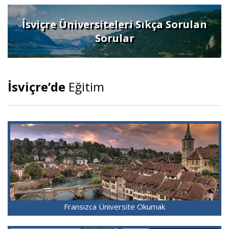
İsviçre Üniversiteleri Sıkça Sorulan
Sorular
İsviçre’de
Eğitim
Fransızca Üniversite Okumak