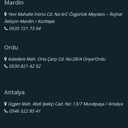
Mardin
Yeni Mahalle İnönü Cd. No:4/C Özgürlük Meydanı – Rojhat
İletişim Mardin / Kızıltepe
0535 721 73 04
Ordu
Kaledere Mah. Orta Çarşı Cd. No:28/A Ünye/Ordu
0530 821 42 52
Antalya
Üçgen Mah. Abdi İpekçi Cad. No: 13/7 Muratpaşa / Antalya
0546 522 85 41