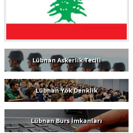
Lübnan Askerlik Tecili
Lübnan Yök Denklik
Lübnan Burs İmkanları