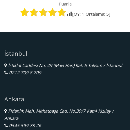
Puanla
[OY:
1
Ortalama:
5
]
İstanbul
İstiklal Caddesi No: 49 (Mavi Han) Kat: 5 Taksim / İstanbul
0212 709 8 709
Ankara
Fidanlık Mah. Mithatpaşa Cad. No:39/7 Kat:4 Kızılay /
Ankara
0545 599 73 26