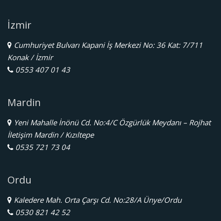
İzmir
Cumhuriyet Bulvarı Kapani İş Merkezi No: 36 Kat: 7/711
Konak / İzmir
0553 407 01 43
Mardin
Yeni Mahalle İnönü Cd. No:4/C Özgürlük Meydanı – Rojhat
İletişim Mardin / Kızıltepe
0535 721 73 04
Ordu
Kaledere Mah. Orta Çarşı Cd. No:28/A Ünye/Ordu
0530 821 42 52