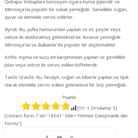
Qebapa: Kebaplara benzeyen ızgara kıyma şişleridir ve
Mitroviça’da popüler bir sokak yemeğidir. Genellikle soğan,
ayvar ve ekmekle servis edilirler.
Byrek: Bu, yufka hamurundan yapılan ve et, peynir veya
sebze ile doldurulmuş geleneksel bir Arnavut yemeğidir.
Mitroviça’da ve Balkanlar’da popüler bir atıştırmalıktır.
Köfte: Kıyma ve kuzu eti karışımından yapılan ve genellikle
pilav veya sebze ile servis edilen köftelerdir.
Tavče Gravče: Bu, fasulye, soğan ve biberle yapılan ve tipik
olarak ekmekle servis edilen geleneksel bir Sırp yemeğidir.
Puanla
[OY:
1
Ortalama:
5
]
[contact-form-7 id="16361" title="Hemen Danışmanlık Alın
Formu"]