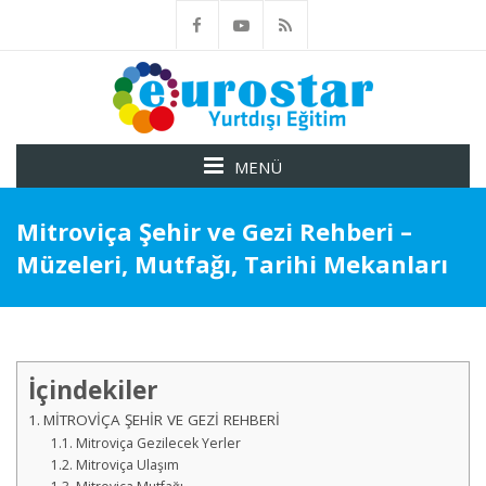
MENÜ
Mitroviça Şehir ve Gezi Rehberi –
Müzeleri, Mutfağı, Tarihi Mekanları
İçindekiler
MİTROVİÇA ŞEHİR VE GEZİ REHBERİ
Mitroviça Gezilecek Yerler
Mitroviça Ulaşım