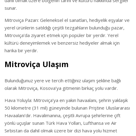
dahil olmak üzere bölgenin tarihi ve kültürü hakkında sergiler
sunar.
Mitroviça Pazarı: Geleneksel el sanatları, hediyelik eşyalar ve
yerel ürünlerin satıldığı çeşitli tezgahların bulunduğu pazar,
Mitroviça’da ziyaret etmek için popüler bir yerdir. Yerel
kültürü deneyimlemek ve benzersiz hediyeler almak için
harika bir yerdir.
Mitroviça Ulaşım
Bulunduğunuz yere ve tercih ettiğiniz ulaşım şekline bağlı
olarak Mitroviça, Kosova’ya gitmenin birkaç yolu vardır.
Hava Yoluyla: Mitroviça’ya en yakın havaalanı, şehrin yaklaşık
50 kilometre (31 mil) güneyinde bulunan Priştine Uluslararası
Havaalanı’dır. Havalimanına, çeşitli Avrupa şehirlerine çift
yönlü uçuşlar sunan Türk Hava Yolları, Lufthansa ve Air
Sırbistan da dahil olmak üzere bir dizi hava yolu hizmet