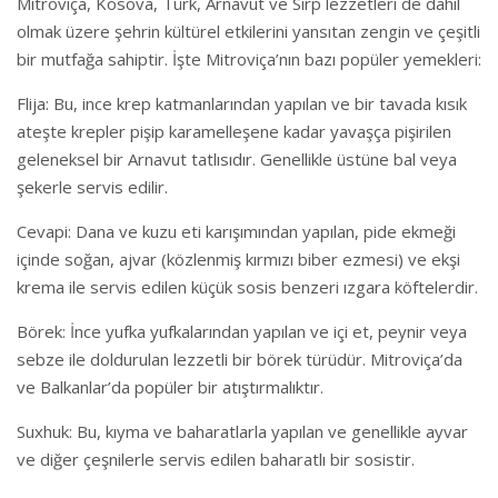
Mitroviça, Kosova, Türk, Arnavut ve Sırp lezzetleri de dahil
olmak üzere şehrin kültürel etkilerini yansıtan zengin ve çeşitli
bir mutfağa sahiptir. İşte Mitroviça’nın bazı popüler yemekleri:
Flija: Bu, ince krep katmanlarından yapılan ve bir tavada kısık
ateşte krepler pişip karamelleşene kadar yavaşça pişirilen
geleneksel bir Arnavut tatlısıdır. Genellikle üstüne bal veya
şekerle servis edilir.
Cevapi: Dana ve kuzu eti karışımından yapılan, pide ekmeği
içinde soğan, ajvar (közlenmiş kırmızı biber ezmesi) ve ekşi
krema ile servis edilen küçük sosis benzeri ızgara köftelerdir.
Börek: İnce yufka yufkalarından yapılan ve içi et, peynir veya
sebze ile doldurulan lezzetli bir börek türüdür. Mitroviça’da
ve Balkanlar’da popüler bir atıştırmalıktır.
Suxhuk: Bu, kıyma ve baharatlarla yapılan ve genellikle ayvar
ve diğer çeşnilerle servis edilen baharatlı bir sosistir.