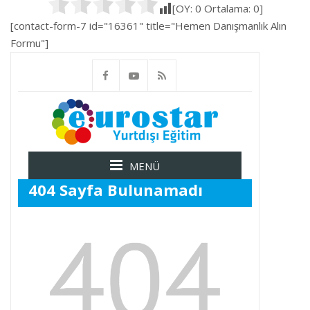
[OY:
0
Ortalama:
0
]
[contact-form-7 id="16361" title="Hemen Danışmanlık Alın
Formu"]