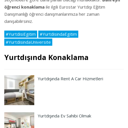
öğrenci konaklama
ile ilgili Eurostar Yurtdışı Eğitim
Danışmanlığı öğrenci danışmanlarımıza her zaman
danışabilirsiniz.
#YurtdisiEgitim
#YurtdisindaEgitim
#YurtdisindaUniversite
Yurtdışında Konaklama
Yurtdışında Rent A Car Hizmetleri
Yurtdışında Ev Sahibi Olmak