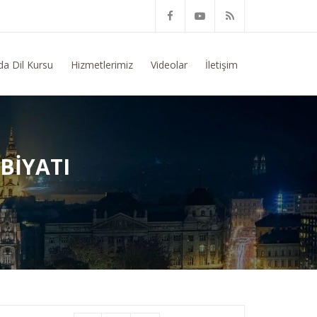
Eğitim Konusunda Genel Bilgi Talep Ediyorum
da Dil Kursu
Hizmetlerimiz
Videolar
İletişim
BIYATI