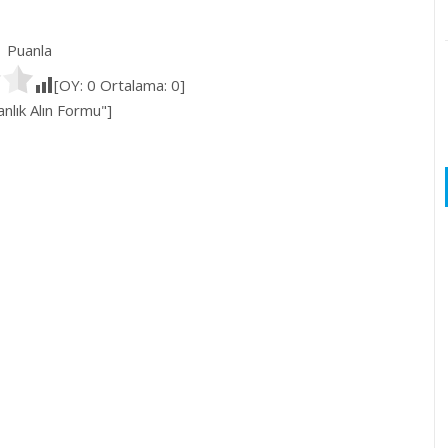
Puanla
[OY:
0
Ortalama:
0
]
lık Alın Formu"]