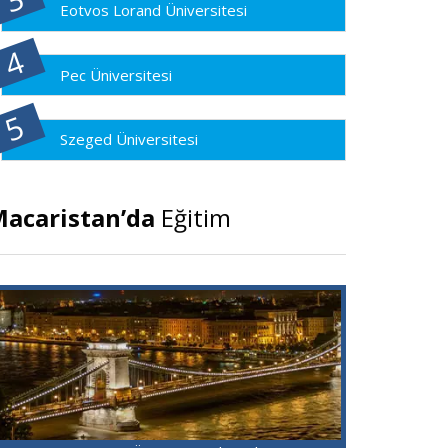
Eotvos Lorand Üniversitesi
Pec Üniversitesi
Szeged Üniversitesi
acaristan’da
Eğitim