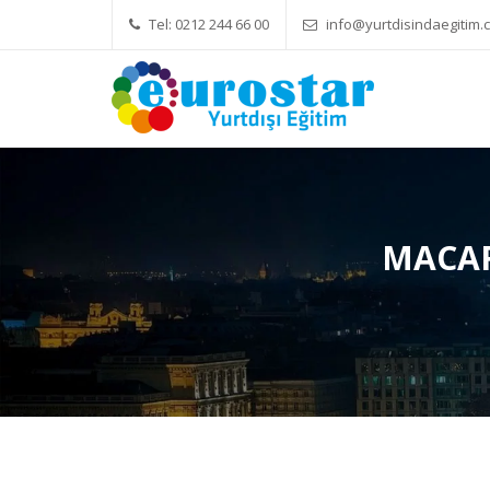
Tel: 0212 244 66 00
info@yurtdisindaegitim.c
Yök Denkliği Önemli
Eğitim
MACAR