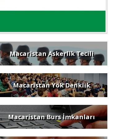
Macaristan Askerlik Tecili
Macaristan Yök Denklik
Macaristan Burs İmkanları