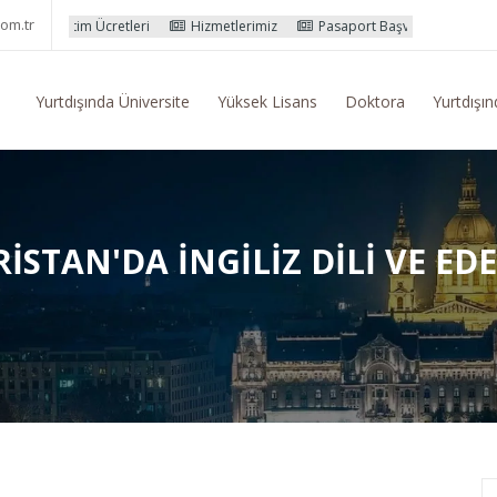
om.tr
 Ücretleri
Hizmetlerimiz
Pasaport Başvuru İşlemleri
Yurtdışı 
Yurtdışında Üniversite
Yüksek Lisans
Doktora
Yurtdışın
ISTAN'DA İNGILIZ DILI VE EDE