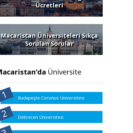
Ücretleri
Macaristan Üniversiteleri Sıkça
Sorulan Sorular
acaristan’da
Üniversite
Budapeşte Corvinus Üniversitesi
Debrecen Üniversitesi