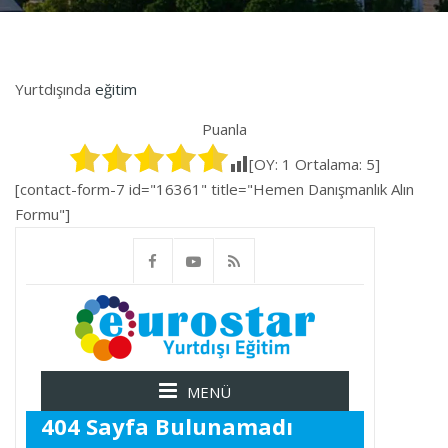
Yurtdışında
eğitim
Puanla
[OY:
1
Ortalama:
5
]
[contact-form-7 id="16361" title="Hemen Danışmanlık Alın
Formu"]