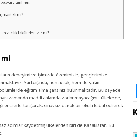
başvuru tarihleri:
, mantıklı mı?
 eczacılık fakülteleri var mı?
imi
ılların deneyimi ve işimizde özenimizle, gençlerimize
 sunmaktayız. Yurtdışında, hem uzak, hem de yakın
, bölümlerde eğitim alma şansınız bulunmaktadır. Bu sayede,
li, aynı zamanda maddi anlamda zorlanmayacağınız ülkelerde,
ğrencilerle tanışarak, sınavsız olarak bir okula kabul edilerek
K
ılmaz adımlar kaydetmiş ülkelerden biri de Kazakistan. Bu
z.