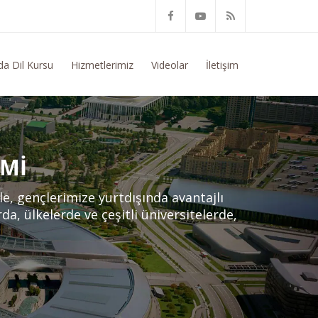
Konusunda Genel Bilgi Talep Ediyorum
da Dil Kursu
Hizmetlerimiz
Videolar
İletişim
IMI
le, gençlerimize yurtdışında avantajlı
a, ülkelerde ve çeşitli üniversitelerde,