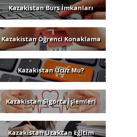
Kazakistan Burs İmkanları
Kazakistan Öğrenci Konaklama
Kazakistan Ucuz Mu?
Kazakistan Sigorta İşlemleri
Kazakistan Uzaktan Eğitim