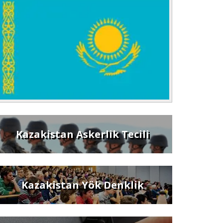
Kazakistan Askerlik Tecili
Kazakistan Yök Denklik