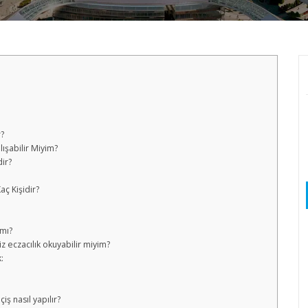
r?
lışabilir Miyim?
dir?
aç Kişidir?
 mı?
iz eczacılık okuyabilir miyim?
:
iş nasıl yapılır?