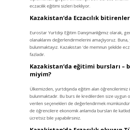
eczacılık eğitimi sizleri bekliyor.
Kazakistan’da Eczacılık bitirenle
Eurostar Yurtdışı Eğitim Danışmanlığımız olarak, gençl
olanaklarını değerlendirmelerini amaçlıyoruz. Buna,
bulunmaktayız. Kazakistan ‘de memnun şekilde eczac
fazladır.
Kazakistan’da eğitimi bursları – b
miyim?
Ülkemizden, yurtdışında eğitim alan öğrencilerimiz i
bulunmaktadır. Bu burs ile kredilerden size uygun o
verilen seçenekleri de değerlendirmek mümkündür. Ö
de öğrencilere ekonomik anlamda bursları ile katkıd
ücretsiz bile yapabilirsiniz.
Kazakistan’da Eczacılık okuyup T