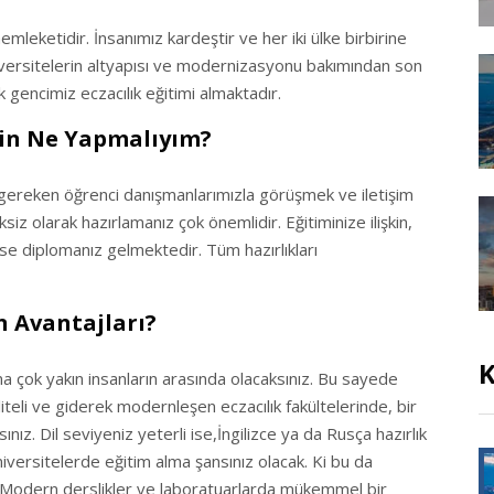
mleketidir. İnsanımız kardeştir ve her iki ülke birbirine
niversitelerin altyapısı ve modernizasyonu bakımından son
gencimiz eczacılık eğitimi almaktadır.
çin Ne Yapmalıyım?
z gereken öğrenci danışmanlarımızla görüşmek ve iletişim
ksiz olarak hazırlamanız çok önemlidir. Eğitiminize ilişkin,
se diplomanız gelmektedir. Tüm hazırlıkları
n Avantajları?
K
na çok yakın insanların arasında olacaksınız. Bu sayede
iteli ve giderek modernleşen eczacılık fakültelerinde, bir
nız. Dil seviyeniz yeterli ise,İngilizce ya da Rusça hazırlık
 üniversitelerde eğitim alma şansınız olacak. Ki bu da
. Modern derslikler ve laboratuarlarda mükemmel bir