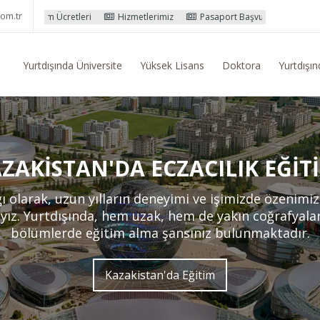
om.tr
eri
Hizmetlerimiz
Pasaport Başvuru İşlemleri
Yurtdışı Eğitim 
Yurtdışında Üniversite
Yüksek Lisans
Doktora
Yurtdışın
ZAKISTAN'DA ECZACILIK EĞIT
 olarak, uzun yılların deneyimi ve işimizde özenimiz
ız. Yurtdışında, hem uzak, hem de yakın coğrafyalard
bölümlerde eğitim alma şansınız bulunmaktadır.
Kazakistan'da Eğitim