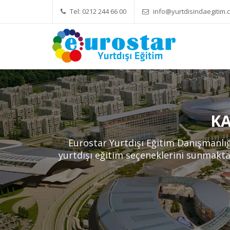
Tel: 0212 244 66 00
info@yurtdisindaegitim.c
Yök Denkliği Önemli
Eğitim Ücretl
KA
Eurostar Yurtdışı Eğitim Danışmanlığı
yurtdışı eğitim seçeneklerini sunmaktay