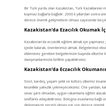
Bir Türk yurdu olan Kazakistan, Türk Kazaklarının me
kopmaz bağlarla bağlıdır. 2000 li yıllardan sonra ü
derece önemli gelişmelerin olması sayesinde birçok 
Kazakistan’da Ezacılık Okumak İ
Kazakistan’da eczacılık eğitimi almak için yapmanı
içinde kalarak, önerilerimizi almak. Belgelerinizi eksi
eklemeniz gereken belgelerinizin başında elbette li
danışmanlarımızla birlikte yapabilirsiniz.
Kazakistan’da Eczacılık Okumanı
Dost, kardeş, yaşam şekli ve kültürü ülkemiz insanı
kesinlikle yalnızlık çekmeyeceksiniz. Öte yandan, kal
sınav şartı olmadan, uygun rakamlarla eğitim alacaksı
sınıflarını atlayabilirsiniz. Bologna esaslarına bağlı
diplomanızın geçerli olması için son derece önemli