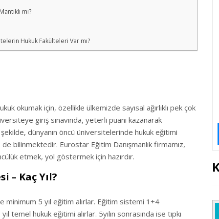
antıklı mı?
telerin Hukuk Fakülteleri Var mı?
kuk okumak için, özellikle ülkemizde sayısal ağırlıklı pek çok
versiteye giriş sınavında, yeterli puanı kazanarak
 şekilde, dünyanın öncü üniversitelerinde hukuk eğitimi
 ile de bilinmektedir. Eurostar Eğitim Danışmanlık firmamız,
öncülük etmek, yol göstermek için hazırdır.
K
i – Kaç Yıl?
 minimum 5 yıl eğitim alırlar. Eğitim sistemi 1+4
5 yıl temel hukuk eğitimi alırlar. 5yılın sonrasında ise tıpkı