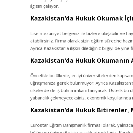
ilgisini çekiyor.
Kazakistan’da Hukuk Okumak İçi
Lise mezuniyet belgeniz ile bizlere ulaşabilir ve hay
atabilirsiniz. Firma olarak sizin eğitim sürecine hazı
Ayrıca Kazakistan’a ilişkin dilediğiniz bilgiyi de yine
Kazakistan’da Hukuk Okumanın A
Öncelikle bu ülkede, en iyi üniversitelerden kapsamlı
uğraşmanıza gerek bulunmuyor. Ayrıca Kazakistan’da 
ülkelerde de iş bulma imkanı tanıyacak. Üstelik bu ü
yabancılık çekmeyeceksiniz, ekonomik koşullarında ra
Kazakistan’da Hukuk Bitirenler, 
Eurostar Eğitim Danışmanlık firması olarak, yalnızc
bölüm ve üniversite için aracılık etmekteyiz. Kurul