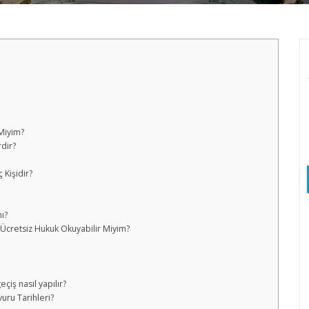
Miyim?
rdir?
 Kişidir?
ı?
a Ücretsiz Hukuk Okuyabilir Miyim?
çiş nasıl yapılır?
uru Tarihleri?