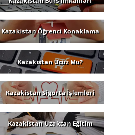
Kazakistan Burs İmkanları
Kazakistan Öğrenci Konaklama
Kazakistan Ucuz Mu?
Kazakistan Sigorta İşlemleri
Kazakistan Uzaktan Eğitim