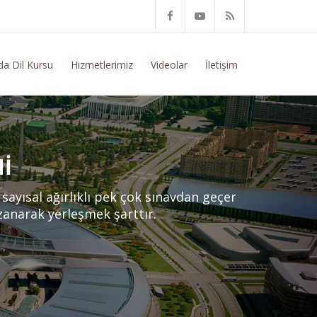
nusunda Genel Bilgi Talep Ediyorum
da Dil Kursu
Hizmetlerimiz
Videolar
İletişim
I
ayısal ağırlıklı pek çok sınavdan geçer
azanarak yerleşmek şarttır.