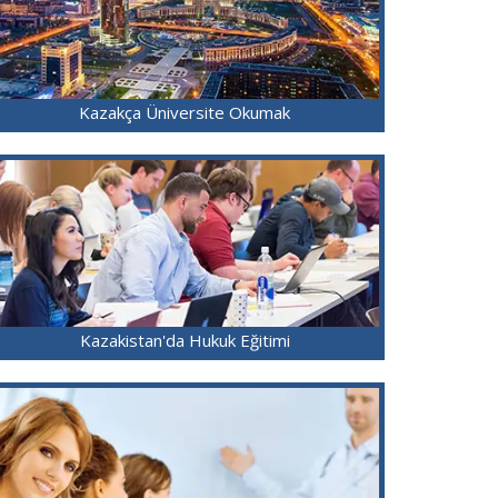
Kazakça Üniversite Okumak
Kazakistan'da Hukuk Eğitimi