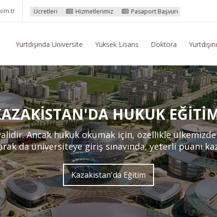
om.tr
i
Hizmetlerimiz
Pasaport Başvuru İşlemleri
Yurtdışı Eğitim Ko
Yurtdışında Üniversite
Yüksek Lisans
Doktora
Yurtdışın
KAZAKISTAN'DA HUKUK EĞITIM
idir. Ancak hukuk okumak için, özellikle ülkemizde s
rak da üniversiteye giriş sınavında, yeterli puanı k
Kazakistan'da Eğitim