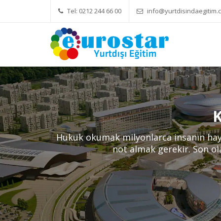
Tel: 0212 244 66 00
info@yurtdisindaegitim.c
Yök Denkliği Önemli
Eğitim Ücretler
Hukuk okumak milyonlarca insanın hayal
not almak gerekir. Son ola