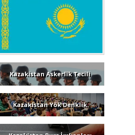
Kazakistan Askerlik Tecili
Kazakistan Yök Denklik